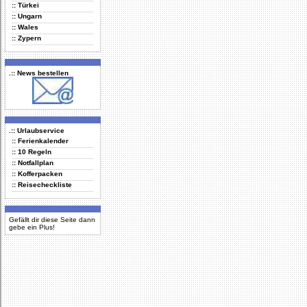
:: Türkei
:: Ungarn
:: Wales
:: Zypern
.:: News bestellen
.:: Urlaubservice
:: Ferienkalender
:: 10 Regeln
:: Notfallplan
:: Kofferpacken
:: Reisecheckliste
Gefällt dir diese Seite dann
gebe ein Plus!