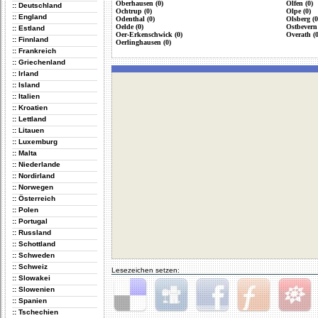
Oberhausen (0)
Olfen (0)
:: Deutschland
Ochtrup (0)
Olpe (0)
:: England
Odenthal (0)
Olsberg (0
Oelde (0)
Ostbevern 
:: Estland
Oer-Erkenschwick (0)
Overath (0
:: Finnland
Oerlinghausen (0)
:: Frankreich
:: Griechenland
:: Irland
:: Island
:: Italien
:: Kroatien
:: Lettland
:: Litauen
:: Luxemburg
:: Malta
:: Niederlande
:: Nordirland
:: Norwegen
:: Österreich
:: Polen
:: Portugal
:: Russland
:: Schottland
:: Schweden
:: Schweiz
Lesezeichen setzen:
:: Slowakei
:: Slowenien
:: Spanien
:: Tschechien
Delicious
Digg
Facebook
Furl
StudiVZ