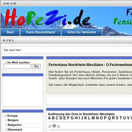
Start
Karte Deutschland
Infos für Vermieter
Sie sind hier:
.:: Im Web suchen
Ferienhaus Nordrhein-Westfalen - O Ferienwohnu
Hier finden Sie ein Ferienhaus, Hotels, Pensionen, Gasthäu
Preiskategorien!! Von dem kleinen Zimmer, bis zur 5 Sterne 
Inseln, über Dresden bis nach München.Für jeden bestimmt 
Sie haben die Möglichkeit, entweder über unsere Karten, üb
Auflistung der Orte in Nordrhein-Westfalen
.:: Europa
A
B
C
D
E
F
G
H
I
J
K
L
M
N
O
P
Q
R
S
T
U
V
:: Belgien
:: Bulgarien
.:: O ::.
:: Dänemark