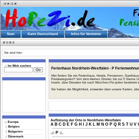
Start
Karte Deutschland
Infos für Vermieter
Sie sind hier:
.:: Im Web suchen
Ferienhaus Nordrhein-Westfalen - P Ferienwohnu
Hier finden Sie ein Ferienhaus, Hotels, Pensionen, Gasthäu
Preiskategorien!! Von dem kleinen Zimmer, bis zur 5 Sterne 
Inseln, über Dresden bis nach München.Für jeden bestimmt 
Sie haben die Möglichkeit, entweder über unsere Karten, üb
Auflistung der Orte in Nordrhein-Westfalen
.:: Europa
A
B
C
D
E
F
G
H
I
J
K
L
M
N
O
P
Q
R
S
T
U
V
:: Belgien
:: Bulgarien
.:: P ::.
:: Dänemark