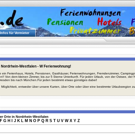
Infos für Vermieter
 Nordrhein-Westfalen - W Ferienwohnung!
ie ein Ferienhaus, Hotels, Pensionen, Gasthäuser, Ferienwohnungen, Fremdenzimmer, Campingplä
en!! Von dem kleinen Zimmer, bis zur 5 Sterne Unterkunft. Für jeden Urlaub, von der Ostsee, de
Dresden bis nach München.Für jeden bestimmt etwas günstiges dabei!
 Möglichkeit, entweder über unsere Karten, über Orte oder über eine bestimmte Urlaubsregion z
er Orte in Nordrhein-Westfalen
F
G
H
I
J
K
L
M
N
O
P
Q
R
S
T
U
V
W
X
Y
Z