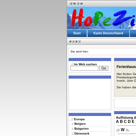
Start
Karte Deutschland
Sie sind hier:
.:: Im Web suchen
Ferienhaus
Hier finden S
Preiskategori
Inseln, über 
Sie haben die
Auflistung d
.:: Europa
A
B
C
D
E
:: Belgien
:: Bulgarien
.:: W ::.
:: Dänemark