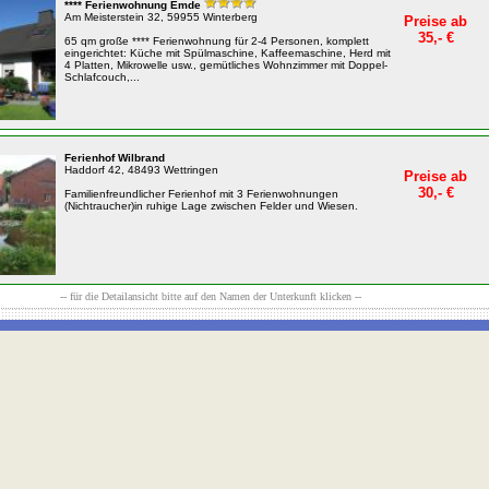
**** Ferienwohnung Emde
Am Meisterstein 32, 59955 Winterberg
Preise ab
35,- €
65 qm große **** Ferienwohnung für 2-4 Personen, komplett
eingerichtet: Küche mit Spülmaschine, Kaffeemaschine, Herd mit
4 Platten, Mikrowelle usw., gemütliches Wohnzimmer mit Doppel-
Schlafcouch,...
Ferienhof Wilbrand
Haddorf 42, 48493 Wettringen
Preise ab
30,- €
Familienfreundlicher Ferienhof mit 3 Ferienwohnungen
(Nichtraucher)in ruhige Lage zwischen Felder und Wiesen.
-- für die Detailansicht bitte auf den Namen der Unterkunft klicken --