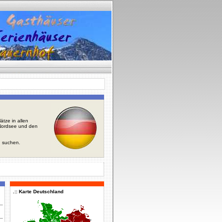
tze in allen
r Nordsee und den
u suchen.
.:: Karte Deutschland