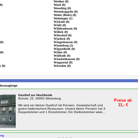
Werther (0)
0)
Wesel (0)
Wesseling (0)
Westerkappeln (0)
Wetter (Ruhr) (0)
Wettringen (1)
Wickede (0)
Wiehl (0)
Willebadessen (0)
Willich (0)
Wilnsdorf (0)
Windeck (0)
(0)
Wingeshausen (0)
Winterberg (2)
Wipperfürth (0)
(0)
Witten (0)
Wülfrath (0)
Wunderthausen (0)
Wuppertal (0)
 (0)
Würselen (0)
n Neuzugänge
Gasthof zur Hochheide
Ruhrstr. 25, 59955 Winterberg
Preise ab
31,- €
Wir sind ein kleiner Gasthof mit Pension, Gastwirtschaft und
gutem Italienischem Restaurant. Unsere kleine Pension hat 3
Doppelzimmer und 1 Einzelzimmer. Ein Dreibettzimmer wäre...
ung