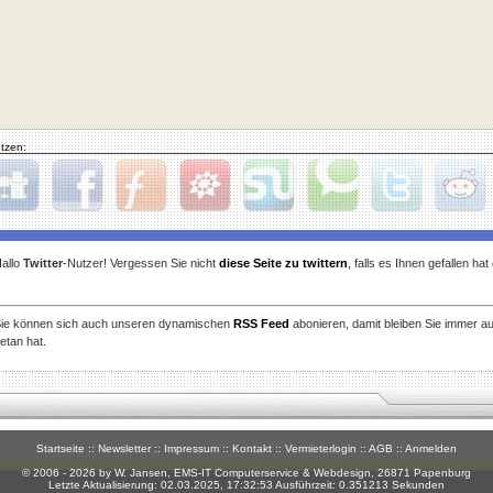
tzen:
gg
Facebook
Furl
StudiVZ
StumbleUpon
Technorati
Twitter
Reddit
allo
Twitter
-Nutzer! Vergessen Sie nicht
diese Seite zu twittern
, falls es Ihnen gefallen ha
ie können sich auch unseren dynamischen
RSS Feed
abonieren, damit bleiben Sie immer a
etan hat.
Startseite
::
Newsletter
::
Impressum
::
Kontakt
::
Vermieterlogin
::
AGB
::
Anmelden
© 2006 - 2026 by W. Jansen,
EMS-IT Computerservice & Webdesign
, 26871 Papenburg
Letzte Aktualisierung: 02.03.2025, 17:32:53 Ausführzeit: 0.351213 Sekunden