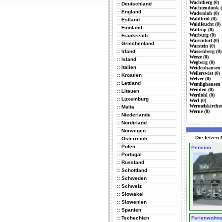
Wachtberg (0)
:: Deutschland
Wachtendonk (
:: England
Wadersloh (0)
Waldbröl (0)
:: Estland
Waldfeucht (0)
:: Finnland
Waltrop (0)
Warburg (0)
:: Frankreich
Warendorf (0)
:: Griechenland
Warstein (0)
:: Irland
Wassenberg (0)
Weeze (0)
:: Island
Wegberg (0)
:: Italien
Weidenhausen 
Weilerswist (0)
:: Kroatien
Welver (0)
:: Lettland
Wemlighausen 
Wenden (0)
:: Litauen
Werdohl (0)
:: Luxemburg
Werl (0)
Wermelskirchen
:: Malta
Werne (0)
:: Niederlande
:: Nordirland
:: Norwegen
.:: Die letze
:: Österreich
:: Polen
Pension
:: Portugal
:: Russland
:: Schottland
:: Schweden
:: Schweiz
:: Slowakei
:: Slowenien
:: Spanien
:: Tschechien
Ferienwohn