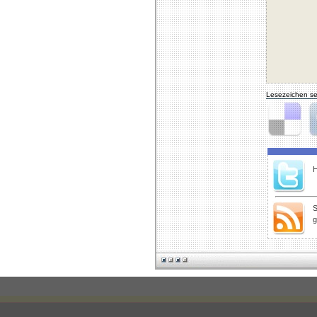
Lesezeichen se
Delicious
Di
H
S
g