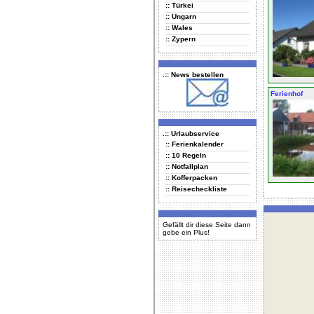
:: Türkei
:: Ungarn
:: Wales
:: Zypern
.:: News bestellen
Ferienhof
.:: Urlaubservice
:: Ferienkalender
:: 10 Regeln
:: Notfallplan
:: Kofferpacken
:: Reisecheckliste
Gefällt dir diese Seite dann
gebe ein Plus!