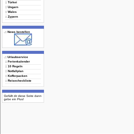
:: Türkei
:: Ungarn
:: Wales
:: Zypern
.:: News bestellen
.:: Urlaubservice
:: Ferienkalender
:: 10 Regeln
:: Notfallplan
:: Kofferpacken
:: Reisecheckliste
Gefällt dir diese Seite dann
gebe ein Plus!