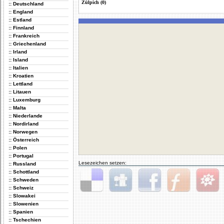
Zülpich (0)
:: Deutschland
:: England
:: Estland
:: Finnland
:: Frankreich
:: Griechenland
:: Irland
:: Island
:: Italien
:: Kroatien
:: Lettland
:: Litauen
:: Luxemburg
:: Malta
:: Niederlande
:: Nordirland
:: Norwegen
:: Österreich
:: Polen
:: Portugal
Lesezeichen setzen:
:: Russland
:: Schottland
:: Schweden
:: Schweiz
Delicious
Digg
Facebook
Furl
StudiVZ
:: Slowakei
:: Slowenien
:: Spanien
:: Tschechien