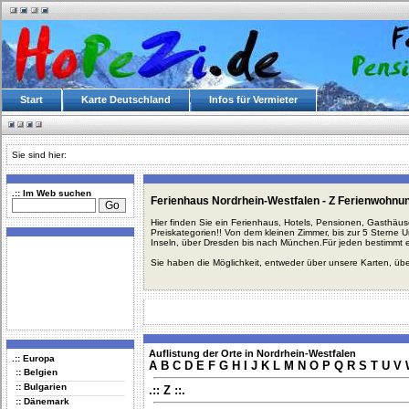
Start
Karte Deutschland
Infos für Vermieter
Sie sind hier:
.:: Im Web suchen
Ferienhaus Nordrhein-Westfalen - Z Ferienwohnu
Hier finden Sie ein Ferienhaus, Hotels, Pensionen, Gasthäu
Preiskategorien!! Von dem kleinen Zimmer, bis zur 5 Sterne 
Inseln, über Dresden bis nach München.Für jeden bestimmt 
Sie haben die Möglichkeit, entweder über unsere Karten, üb
Auflistung der Orte in Nordrhein-Westfalen
.:: Europa
A
B
C
D
E
F
G
H
I
J
K
L
M
N
O
P
Q
R
S
T
U
V
:: Belgien
:: Bulgarien
.:: Z ::.
:: Dänemark