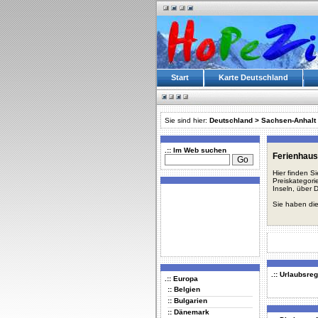
Start
Karte Deutschland
Sie sind hier:
Deutschland
>
Sachsen-Anhalt
.:: Im Web suchen
Ferienhaus
Hier finden S
Preiskategori
Inseln, über 
Sie haben die
.:: Urlaubsre
.:: Europa
:: Belgien
:: Bulgarien
:: Dänemark