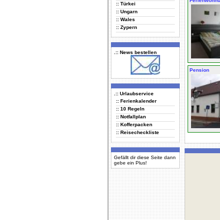
Ferienwohn
:: Türkei
:: Ungarn
:: Wales
:: Zypern
.:: News bestellen
Pension
.:: Urlaubservice
:: Ferienkalender
:: 10 Regeln
:: Notfallplan
:: Kofferpacken
:: Reisecheckliste
Gefällt dir diese Seite dann
gebe ein Plus!