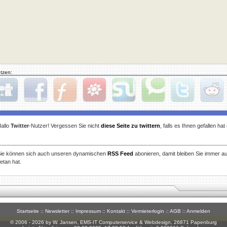
tzen:
gg
Facebook
Furl
StudiVZ
StumbleUpon
Technorati
Twitter
Reddit
allo
Twitter
-Nutzer! Vergessen Sie nicht
diese Seite zu twittern
, falls es Ihnen gefallen ha
ie können sich auch unseren dynamischen
RSS Feed
abonieren, damit bleiben Sie immer a
etan hat.
Startseite
::
Newsletter
::
Impressum
::
Kontakt
::
Vermieterlogin
::
AGB
::
Anmelden
© 2006 - 2026 by W. Jansen,
EMS-IT Computerservice & Webdesign
, 26871 Papenburg