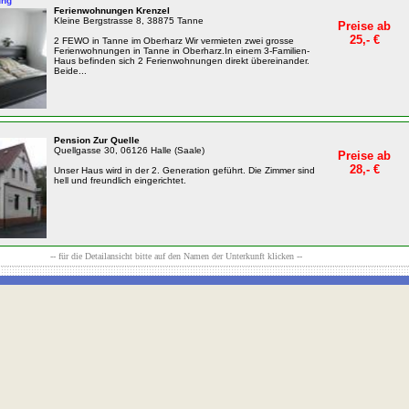
ung
Ferienwohnungen Krenzel
Kleine Bergstrasse 8, 38875 Tanne
Preise ab
25,- €
2 FEWO in Tanne im Oberharz Wir vermieten zwei grosse
Ferienwohnungen in Tanne in Oberharz.In einem 3-Familien-
Haus befinden sich 2 Ferienwohnungen direkt übereinander.
Beide...
Pension Zur Quelle
Quellgasse 30, 06126 Halle (Saale)
Preise ab
28,- €
Unser Haus wird in der 2. Generation geführt. Die Zimmer sind
hell und freundlich eingerichtet.
-- für die Detailansicht bitte auf den Namen der Unterkunft klicken --