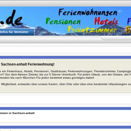
Infos für Vermieter
 Sachsen-anhalt Ferienwohnung!
ie ein Ferienhaus, Hotels, Pensionen, Gasthäuser, Ferienwohnungen, Fremdenzimmer, Campingplä
en!! Von dem kleinen Zimmer, bis zur 5 Sterne Unterkunft. Für jeden Urlaub, von der Ostsee, de
Dresden bis nach München.Für jeden bestimmt etwas günstiges dabei!
 Möglichkeit, entweder über unsere Karten, über Orte oder über eine bestimmte Urlaubsregion z
gionen in Sachsen-anhalt