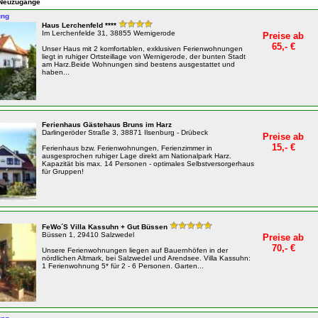
n Neuzugänge
ung
Haus Lerchenfeld ****
Im Lerchenfelde 31, 38855 Wernigerode
Preise ab
65,- €
Unser Haus mit 2 komfortablen, exklusiven Ferienwohnungen
liegt in ruhiger Ortsteillage von Wernigerode, der bunten Stadt
am Harz.Beide Wohnungen sind bestens ausgestattet und
haben...
Ferienhaus Gästehaus Bruns im Harz
Darlingeröder Straße 3, 38871 Ilsenburg - Drübeck
Preise ab
15,- €
Ferienhaus bzw. Ferienwohnungen, Ferienzimmer in
ausgesprochen ruhiger Lage direkt am Nationalpark Harz.
Kapazität bis max. 14 Personen - optimales Selbstversorgerhaus
für Gruppen!
FeWo´S Villa Kassuhn + Gut Büssen
Büssen 1, 29410 Salzwedel
Preise ab
70,- €
Unsere Ferienwohnungen liegen auf Bauernhöfen in der
nördlichen Altmark, bei Salzwedel und Arendsee. Villa Kassuhn:
1 Ferienwohnung 5* für 2 - 6 Personen. Garten...