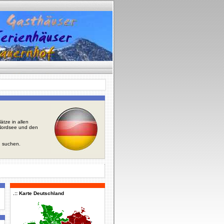
tze in allen
r Nordsee und den
u suchen.
.:: Karte Deutschland