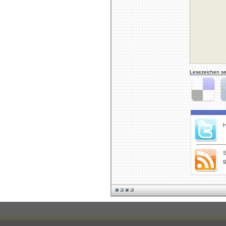
Lesezeichen se
Delicious
Di
H
S
g