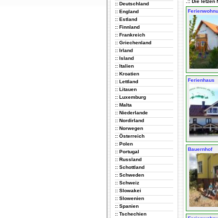
.:: Die letze
:: Deutschland
Ferienwohn
:: England
:: Estland
:: Finnland
:: Frankreich
:: Griechenland
:: Irland
:: Island
:: Italien
:: Kroatien
Ferienhaus
:: Lettland
:: Litauen
:: Luxemburg
:: Malta
:: Niederlande
:: Nordirland
:: Norwegen
:: Österreich
:: Polen
Bauernhof
:: Portugal
:: Russland
:: Schottland
:: Schweden
:: Schweiz
:: Slowakei
:: Slowenien
:: Spanien
:: Tschechien