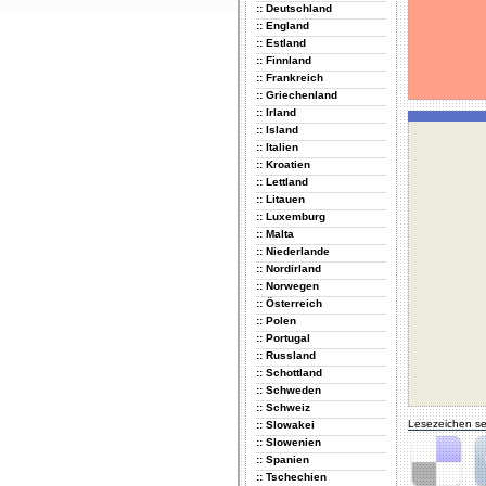
:: Deutschland
:: England
:: Estland
:: Finnland
:: Frankreich
:: Griechenland
:: Irland
:: Island
:: Italien
:: Kroatien
:: Lettland
:: Litauen
:: Luxemburg
:: Malta
:: Niederlande
:: Nordirland
:: Norwegen
:: Österreich
:: Polen
:: Portugal
:: Russland
:: Schottland
:: Schweden
:: Schweiz
Lesezeichen se
:: Slowakei
:: Slowenien
:: Spanien
:: Tschechien