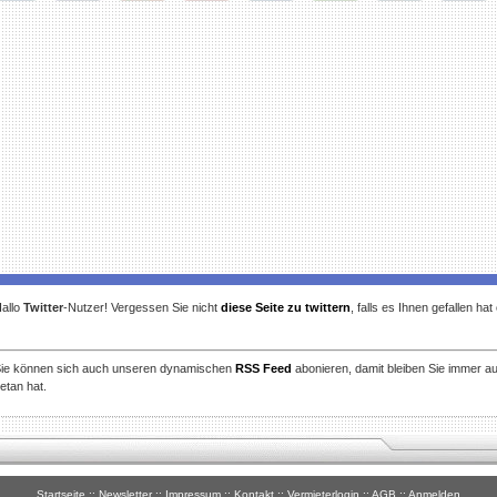
gg
Facebook
Furl
StudiVZ
StumbleUpon
Technorati
Twitter
Reddit
allo
Twitter
-Nutzer! Vergessen Sie nicht
diese Seite zu twittern
, falls es Ihnen gefallen ha
ie können sich auch unseren dynamischen
RSS Feed
abonieren, damit bleiben Sie immer a
etan hat.
Startseite
::
Newsletter
::
Impressum
::
Kontakt
::
Vermieterlogin
::
AGB
::
Anmelden