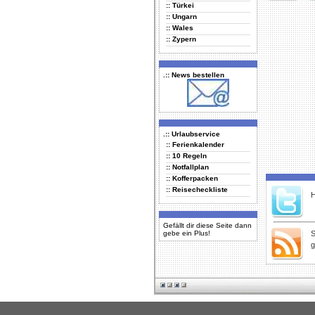
:: Türkei
Delicious
Di
:: Ungarn
:: Wales
:: Zypern
.:: News bestellen
.:: Urlaubservice
:: Ferienkalender
:: 10 Regeln
:: Notfallplan
:: Kofferpacken
:: Reisecheckliste
H
Gefällt dir diese Seite dann
gebe ein Plus!
S
g