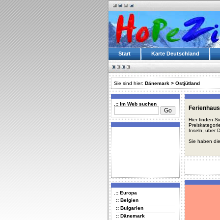
Start
Karte Deutschland
Sie sind hier:
Dänemark
>
Ostjütland
.:: Im Web suchen
Ferienhaus
Hier finden S
Preiskategori
Inseln, über 
Sie haben die
.:: Europa
:: Belgien
:: Bulgarien
:: Dänemark