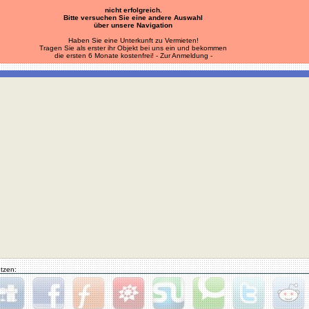
nicht erfolgreich.
Bitte versuchen Sie eine andere Auswahl
über unsere Navigation
Haben Sie eine Unterkunft zu Vermieten!
Tragen Sie als erster ihr Objekt bei uns ein und bekommen
die ersten 6 Monate kostenfrei!
- Zur Anmeldung -
tzen: