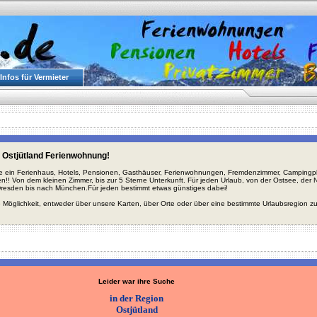
Infos für Vermieter
 Ostjütland Ferienwohnung!
ie ein Ferienhaus, Hotels, Pensionen, Gasthäuser, Ferienwohnungen, Fremdenzimmer, Campingplä
en!! Von dem kleinen Zimmer, bis zur 5 Sterne Unterkunft. Für jeden Urlaub, von der Ostsee, de
Dresden bis nach München.Für jeden bestimmt etwas günstiges dabei!
 Möglichkeit, entweder über unsere Karten, über Orte oder über eine bestimmte Urlaubsregion z
Leider war ihre Suche
in der Region
Ostjütland