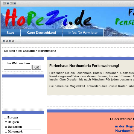
Start
Karte Deutschland
Infos für Vermieter
Sie sind hier:
England
>
Northumbria
.:: Im Web suchen
Ferienhaus Northumbria Ferienwohnung!
Hier finden Sie ein Ferienhaus, Hotels, Pensionen, Gasthäu
Preiskategorien!! Von dem kleinen Zimmer, bis zur 5 Sterne 
Inseln, über Dresden bis nach München.Für jeden bestimmt 
Sie haben die Möglichkeit, entweder über unsere Karten, üb
.:: Europa
Leider war ihre
:: Belgien
in der Reg
:: Bulgarien
Northumbr
:: Dänemark