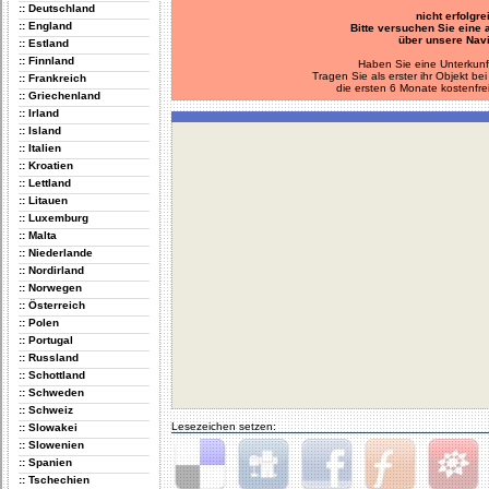
:: Deutschland
nicht erfolgre
:: England
Bitte versuchen Sie eine
über unsere Navi
:: Estland
:: Finnland
Haben Sie eine Unterkunf
Tragen Sie als erster ihr Objekt 
:: Frankreich
die ersten 6 Monate kostenfre
:: Griechenland
:: Irland
:: Island
:: Italien
:: Kroatien
:: Lettland
:: Litauen
:: Luxemburg
:: Malta
:: Niederlande
:: Nordirland
:: Norwegen
:: Österreich
:: Polen
:: Portugal
:: Russland
:: Schottland
:: Schweden
:: Schweiz
Lesezeichen setzen:
:: Slowakei
:: Slowenien
:: Spanien
:: Tschechien