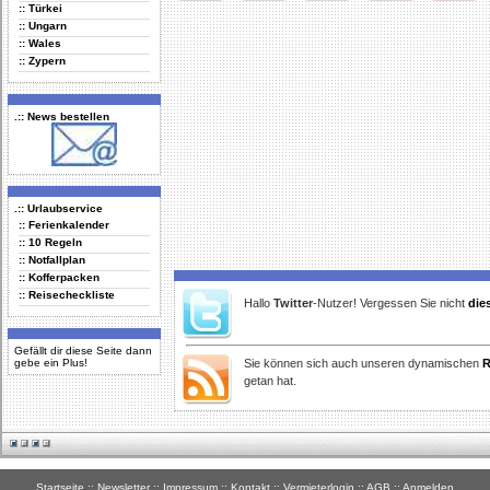
:: Türkei
Delicious
Digg
Facebook
Furl
StudiVZ
:: Ungarn
:: Wales
:: Zypern
.:: News bestellen
.:: Urlaubservice
:: Ferienkalender
:: 10 Regeln
:: Notfallplan
:: Kofferpacken
:: Reisecheckliste
Hallo
Twitter
-Nutzer! Vergessen Sie nicht
die
Gefällt dir diese Seite dann
gebe ein Plus!
Sie können sich auch unseren dynamischen
R
getan hat.
Startseite
::
Newsletter
::
Impressum
::
Kontakt
::
Vermieterlogin
::
AGB
::
Anmelden