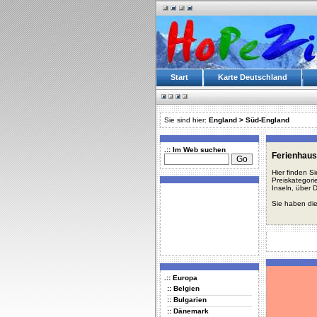
Start
Karte Deutschland
Sie sind hier:
England
>
Süd-England
.:: Im Web suchen
Ferienhaus
Hier finden S
Preiskategori
Inseln, über 
Sie haben die
.:: Europa
:: Belgien
:: Bulgarien
:: Dänemark