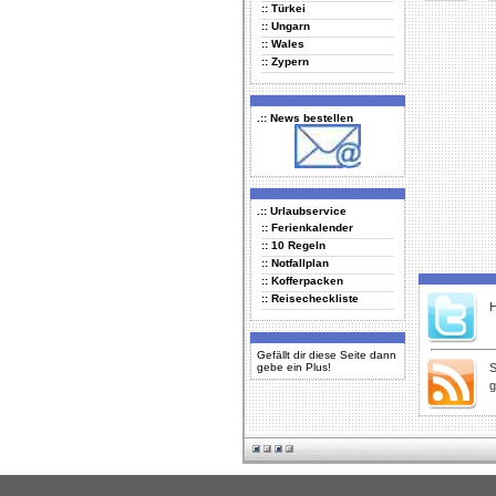
:: Türkei
Delicious
Di
:: Ungarn
:: Wales
:: Zypern
.:: News bestellen
.:: Urlaubservice
:: Ferienkalender
:: 10 Regeln
:: Notfallplan
:: Kofferpacken
:: Reisecheckliste
H
Gefällt dir diese Seite dann
gebe ein Plus!
S
g