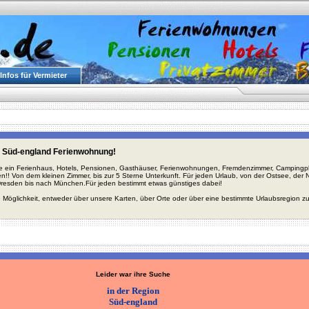
Infos für Vermieter
 Süd-england Ferienwohnung!
ie ein Ferienhaus, Hotels, Pensionen, Gasthäuser, Ferienwohnungen, Fremdenzimmer, Campingplä
en!! Von dem kleinen Zimmer, bis zur 5 Sterne Unterkunft. Für jeden Urlaub, von der Ostsee, de
Dresden bis nach München.Für jeden bestimmt etwas günstiges dabei!
 Möglichkeit, entweder über unsere Karten, über Orte oder über eine bestimmte Urlaubsregion z
Leider war ihre Suche
in der Region
Süd-england