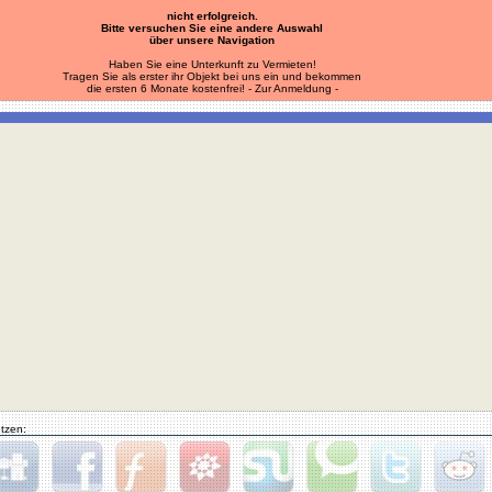
nicht erfolgreich.
Bitte versuchen Sie eine andere Auswahl
über unsere Navigation
Haben Sie eine Unterkunft zu Vermieten!
Tragen Sie als erster ihr Objekt bei uns ein und bekommen
die ersten 6 Monate kostenfrei!
- Zur Anmeldung -
tzen: