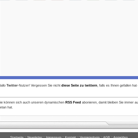
gg
Facebook
Furl
StudiVZ
StumbleUpon
Technorati
Twitter
Reddit
allo
Twitter
-Nutzer! Vergessen Sie nicht
diese Seite zu twittern
, falls es Ihnen gefallen ha
ie können sich auch unseren dynamischen
RSS Feed
abonieren, damit bleiben Sie immer a
etan hat.
Startseite
::
Newsletter
::
Impressum
::
Kontakt
::
Vermieterlogin
::
AGB
::
Anmelden