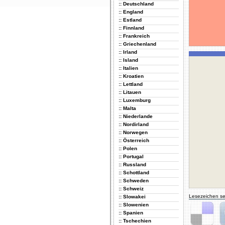
:: Deutschland
:: England
:: Estland
:: Finnland
:: Frankreich
:: Griechenland
:: Irland
:: Island
:: Italien
:: Kroatien
:: Lettland
:: Litauen
:: Luxemburg
:: Malta
:: Niederlande
:: Nordirland
:: Norwegen
:: Österreich
:: Polen
:: Portugal
:: Russland
:: Schottland
:: Schweden
:: Schweiz
Lesezeichen se
:: Slowakei
:: Slowenien
:: Spanien
:: Tschechien