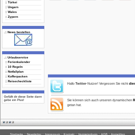
:: Türkei
Delicious
Digg
Facebook
Furl
StudiVZ
:: Ungarn
:: Wales
:: Zypern
.:: News bestellen
.:: Urlaubservice
:: Ferienkalender
:: 10 Regeln
:: Notfallplan
:: Kofferpacken
:: Reisecheckliste
Hallo
Twitter
-Nutzer! Vergessen Sie nicht
die
Gefällt dir diese Seite dann
gebe ein Plus!
Sie können sich auch unseren dynamischen
R
getan hat.
Startseite
::
Newsletter
::
Impressum
::
Kontakt
::
Vermieterlogin
::
AGB
::
Anmelden