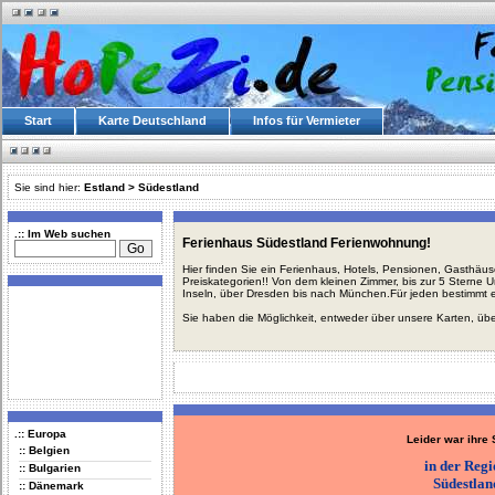
Start
Karte Deutschland
Infos für Vermieter
Sie sind hier:
Estland
>
Südestland
.:: Im Web suchen
Ferienhaus Südestland Ferienwohnung!
Hier finden Sie ein Ferienhaus, Hotels, Pensionen, Gasthäu
Preiskategorien!! Von dem kleinen Zimmer, bis zur 5 Sterne 
Inseln, über Dresden bis nach München.Für jeden bestimmt 
Sie haben die Möglichkeit, entweder über unsere Karten, üb
.:: Europa
Leider war ihre
:: Belgien
in der Reg
:: Bulgarien
Südestlan
:: Dänemark