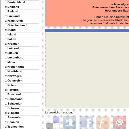
:: Deutschland
nicht erfolgre
:: England
Bitte versuchen Sie eine
über unsere Navi
:: Estland
:: Finnland
Haben Sie eine Unterkunf
Tragen Sie als erster ihr Objekt 
:: Frankreich
die ersten 6 Monate kostenfre
:: Griechenland
:: Irland
:: Island
:: Italien
:: Kroatien
:: Lettland
:: Litauen
:: Luxemburg
:: Malta
:: Niederlande
:: Nordirland
:: Norwegen
:: Österreich
:: Polen
:: Portugal
:: Russland
:: Schottland
:: Schweden
:: Schweiz
Lesezeichen setzen:
:: Slowakei
:: Slowenien
:: Spanien
:: Tschechien