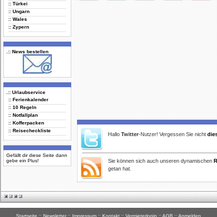
:: Türkei
Delicious
Digg
Facebook
Furl
StudiVZ
:: Ungarn
:: Wales
:: Zypern
.:: News bestellen
.:: Urlaubservice
:: Ferienkalender
:: 10 Regeln
:: Notfallplan
:: Kofferpacken
:: Reisecheckliste
Hallo
Twitter
-Nutzer! Vergessen Sie nicht
die
Gefällt dir diese Seite dann
gebe ein Plus!
Sie können sich auch unseren dynamischen
R
getan hat.
Startseite
::
Newsletter
::
Impressum
::
Kontakt
::
Vermieterlogin
::
AGB
::
Anmelden