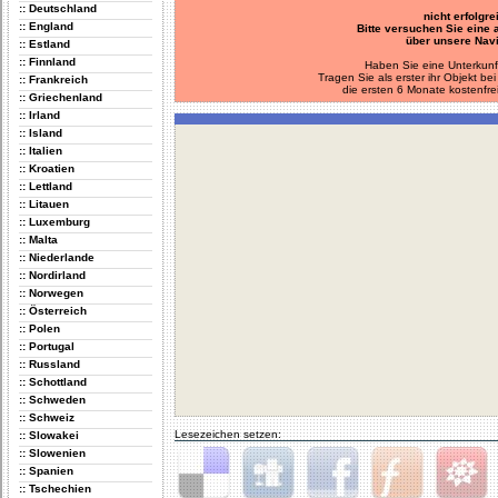
:: Deutschland
nicht erfolgre
:: England
Bitte versuchen Sie eine
über unsere Navi
:: Estland
:: Finnland
Haben Sie eine Unterkunf
Tragen Sie als erster ihr Objekt 
:: Frankreich
die ersten 6 Monate kostenfre
:: Griechenland
:: Irland
:: Island
:: Italien
:: Kroatien
:: Lettland
:: Litauen
:: Luxemburg
:: Malta
:: Niederlande
:: Nordirland
:: Norwegen
:: Österreich
:: Polen
:: Portugal
:: Russland
:: Schottland
:: Schweden
:: Schweiz
Lesezeichen setzen:
:: Slowakei
:: Slowenien
:: Spanien
:: Tschechien