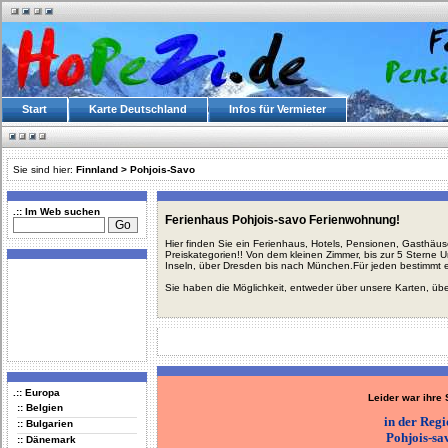
Start
Karte Deutschland
Infos für Vermieter
Sie sind hier:
Finnland
>
Pohjois-Savo
.:: Im Web suchen
Ferienhaus Pohjois-savo Ferienwohnung!
Hier finden Sie ein Ferienhaus, Hotels, Pensionen, Gasthäu
Preiskategorien!! Von dem kleinen Zimmer, bis zur 5 Sterne 
Inseln, über Dresden bis nach München.Für jeden bestimmt 
Sie haben die Möglichkeit, entweder über unsere Karten, üb
.:: Europa
Leider war ihre
:: Belgien
in der Reg
:: Bulgarien
Pohjois-sa
:: Dänemark