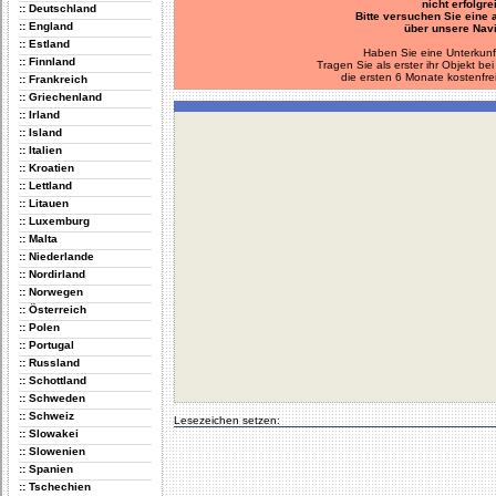
nicht erfolgre
:: Deutschland
Bitte versuchen Sie eine
:: England
über unsere Navi
:: Estland
Haben Sie eine Unterkunf
:: Finnland
Tragen Sie als erster ihr Objekt 
die ersten 6 Monate kostenfre
:: Frankreich
:: Griechenland
:: Irland
:: Island
:: Italien
:: Kroatien
:: Lettland
:: Litauen
:: Luxemburg
:: Malta
:: Niederlande
:: Nordirland
:: Norwegen
:: Österreich
:: Polen
:: Portugal
:: Russland
:: Schottland
:: Schweden
:: Schweiz
Lesezeichen setzen:
:: Slowakei
:: Slowenien
:: Spanien
:: Tschechien
Delicious
Digg
Facebook
Furl
StudiVZ