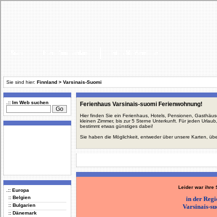
Start
Karte Deutschland
Infos für Vermieter
Sie sind hier:
Finnland
>
Varsinais-Suomi
.:: Im Web suchen
Ferienhaus Varsinais-suomi Ferienwohnung!
Hier finden Sie ein Ferienhaus, Hotels, Pensionen, Gasthäu
kleinen Zimmer, bis zur 5 Sterne Unterkunft. Für jeden Urla
bestimmt etwas günstiges dabei!
Sie haben die Möglichkeit, entweder über unsere Karten, üb
Leider war ihre
.:: Europa
:: Belgien
in der Reg
:: Bulgarien
Varsinais-s
:: Dänemark