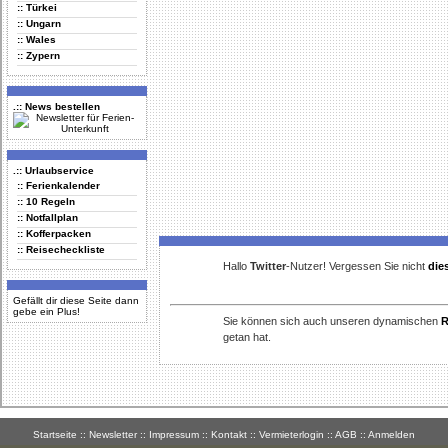
:: Türkei
:: Ungarn
:: Wales
:: Zypern
.:: News bestellen
.:: Urlaubservice
:: Ferienkalender
:: 10 Regeln
:: Notfallplan
:: Kofferpacken
:: Reisecheckliste
Hallo
Twitter
-Nutzer! Vergessen Sie nicht
die
Gefällt dir diese Seite dann
gebe ein Plus!
Sie können sich auch unseren dynamischen
R
getan hat.
Startseite
::
Newsletter
::
Impressum
::
Kontakt
::
Vermieterlogin
::
AGB
::
Anmelden