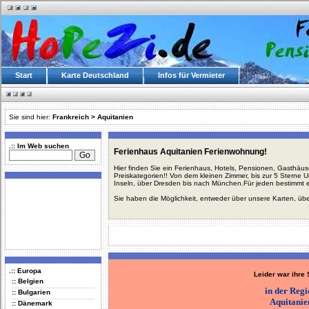
Start
Karte Deutschland
Infos für Vermieter
Sie sind hier:
Frankreich
>
Aquitanien
.:: Im Web suchen
Ferienhaus Aquitanien Ferienwohnung!
Hier finden Sie ein Ferienhaus, Hotels, Pensionen, Gasthäu
Preiskategorien!! Von dem kleinen Zimmer, bis zur 5 Sterne 
Inseln, über Dresden bis nach München.Für jeden bestimmt 
Sie haben die Möglichkeit, entweder über unsere Karten, üb
.:: Europa
Leider war ihre
:: Belgien
in der Reg
:: Bulgarien
Aquitanie
:: Dänemark