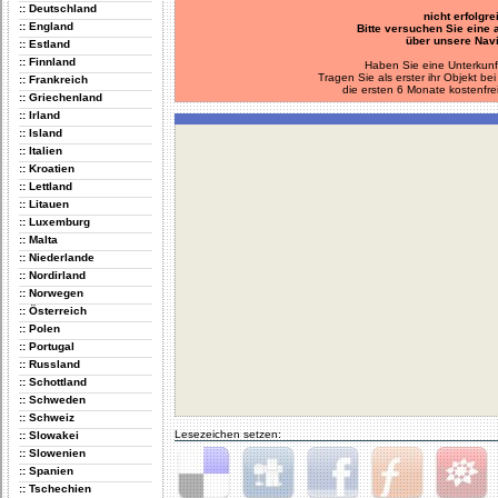
:: Deutschland
nicht erfolgre
:: England
Bitte versuchen Sie eine
über unsere Navi
:: Estland
:: Finnland
Haben Sie eine Unterkunf
Tragen Sie als erster ihr Objekt 
:: Frankreich
die ersten 6 Monate kostenfre
:: Griechenland
:: Irland
:: Island
:: Italien
:: Kroatien
:: Lettland
:: Litauen
:: Luxemburg
:: Malta
:: Niederlande
:: Nordirland
:: Norwegen
:: Österreich
:: Polen
:: Portugal
:: Russland
:: Schottland
:: Schweden
:: Schweiz
Lesezeichen setzen:
:: Slowakei
:: Slowenien
:: Spanien
:: Tschechien