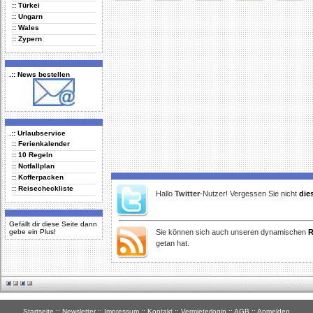
:: Türkei
Delicious
Digg
Facebook
Furl
StudiVZ
:: Ungarn
:: Wales
:: Zypern
.:: News bestellen
.:: Urlaubservice
:: Ferienkalender
:: 10 Regeln
:: Notfallplan
:: Kofferpacken
:: Reisecheckliste
Hallo
Twitter
-Nutzer! Vergessen Sie nicht
die
Gefällt dir diese Seite dann
gebe ein Plus!
Sie können sich auch unseren dynamischen
R
getan hat.
Startseite
::
Newsletter
::
Impressum
::
Kontakt
::
Vermieterlogin
::
AGB
::
Anmelden