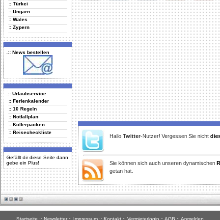
:: Türkei
Delicious
Digg
Facebook
Furl
StudiVZ
:: Ungarn
:: Wales
:: Zypern
.:: News bestellen
.:: Urlaubservice
:: Ferienkalender
:: 10 Regeln
:: Notfallplan
:: Kofferpacken
:: Reisecheckliste
Hallo
Twitter
-Nutzer! Vergessen Sie nicht
die
Gefällt dir diese Seite dann
gebe ein Plus!
Sie können sich auch unseren dynamischen
R
getan hat.
Startseite
::
Newsletter
::
Impressum
::
Kontakt
::
Vermieterlogin
::
AGB
::
Anmelden