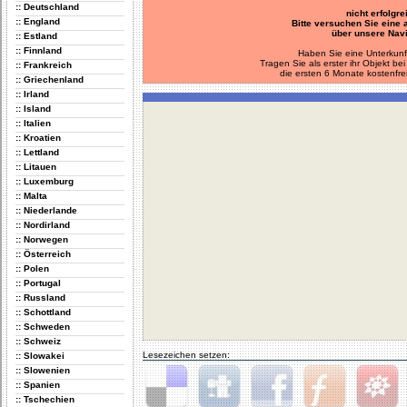
:: Deutschland
nicht erfolgre
:: England
Bitte versuchen Sie eine
über unsere Navi
:: Estland
:: Finnland
Haben Sie eine Unterkunf
Tragen Sie als erster ihr Objekt 
:: Frankreich
die ersten 6 Monate kostenfre
:: Griechenland
:: Irland
:: Island
:: Italien
:: Kroatien
:: Lettland
:: Litauen
:: Luxemburg
:: Malta
:: Niederlande
:: Nordirland
:: Norwegen
:: Österreich
:: Polen
:: Portugal
:: Russland
:: Schottland
:: Schweden
:: Schweiz
Lesezeichen setzen:
:: Slowakei
:: Slowenien
:: Spanien
:: Tschechien