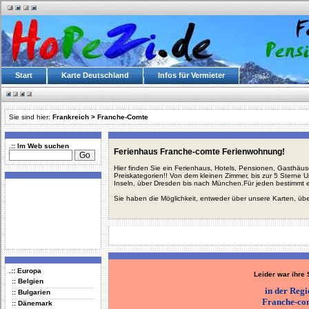
Start
Karte Deutschland
Infos für Vermieter
Sie sind hier:
Frankreich
>
Franche-Comte
.:: Im Web suchen
Ferienhaus Franche-comte Ferienwohnung!
Hier finden Sie ein Ferienhaus, Hotels, Pensionen, Gasthäu
Preiskategorien!! Von dem kleinen Zimmer, bis zur 5 Sterne 
Inseln, über Dresden bis nach München.Für jeden bestimmt 
Sie haben die Möglichkeit, entweder über unsere Karten, üb
.:: Europa
Leider war ihre
:: Belgien
in der Reg
:: Bulgarien
Franche-co
:: Dänemark