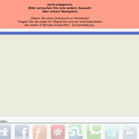
nicht erfolgreich.
Bitte versuchen Sie eine andere Auswahl
über unsere Navigation
Haben Sie eine Unterkunft zu Vermieten!
Tragen Sie als erster ihr Objekt bei uns ein und bekommen
die ersten 6 Monate kostenfrei!
- Zur Anmeldung -
tzen: