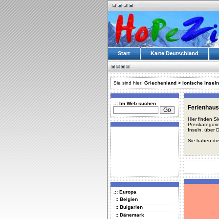
Start
Karte Deutschland
Sie sind hier:
Griechenland
>
Ionische Inseln
.:: Im Web suchen
Ferienhaus
Hier finden S
Preiskategori
Inseln, über 
Sie haben die
.:: Europa
:: Belgien
:: Bulgarien
:: Dänemark