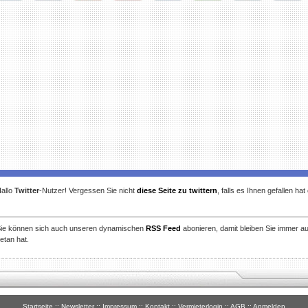
gg
Facebook
Furl
StudiVZ
StumbleUpon
Technorati
Twitter
Reddit
allo
Twitter
-Nutzer! Vergessen Sie nicht
diese Seite zu twittern
, falls es Ihnen gefallen ha
ie können sich auch unseren dynamischen
RSS Feed
abonieren, damit bleiben Sie immer a
etan hat.
Startseite
::
Newsletter
::
Impressum
::
Kontakt
::
Vermieterlogin
::
AGB
::
Anmelden