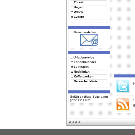
:: Türkei
Delicious
Di
:: Ungarn
:: Wales
:: Zypern
.:: News bestellen
.:: Urlaubservice
:: Ferienkalender
:: 10 Regeln
:: Notfallplan
:: Kofferpacken
:: Reisecheckliste
H
Gefällt dir diese Seite dann
gebe ein Plus!
S
g