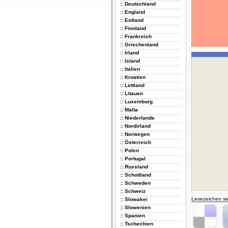
:: Deutschland
:: England
:: Estland
:: Finnland
:: Frankreich
:: Griechenland
:: Irland
:: Island
:: Italien
:: Kroatien
:: Lettland
:: Litauen
:: Luxemburg
:: Malta
:: Niederlande
:: Nordirland
:: Norwegen
:: Österreich
:: Polen
:: Portugal
:: Russland
:: Schottland
:: Schweden
:: Schweiz
Lesezeichen se
:: Slowakei
:: Slowenien
:: Spanien
:: Tschechien