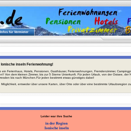
Infos für Vermieter
 Ionische inseln Ferienwohnung!
ie ein Ferienhaus, Hotels, Pensionen, Gasthäuser, Ferienwohnungen, Fremdenzimmer, Campingplä
en!! Von dem kleinen Zimmer, bis zur 5 Sterne Unterkunft. Für jeden Urlaub, von der Ostsee, de
Dresden bis nach München.Für jeden bestimmt etwas günstiges dabei!
 Möglichkeit, entweder über unsere Karten, über Orte oder über eine bestimmte Urlaubsregion z
Leider war ihre Suche
in der Region
Ionische inseln