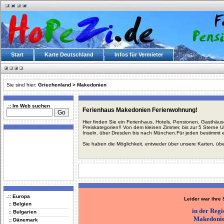
Start
Karte Deutschland
Infos für Vermieter
Sie sind hier:
Griechenland
>
Makedonien
.:: Im Web suchen
Ferienhaus Makedonien Ferienwohnung!
Hier finden Sie ein Ferienhaus, Hotels, Pensionen, Gasthäu
Preiskategorien!! Von dem kleinen Zimmer, bis zur 5 Sterne 
Inseln, über Dresden bis nach München.Für jeden bestimmt 
Sie haben die Möglichkeit, entweder über unsere Karten, üb
.:: Europa
Leider war ihre
:: Belgien
in der Reg
:: Bulgarien
Makedoni
:: Dänemark