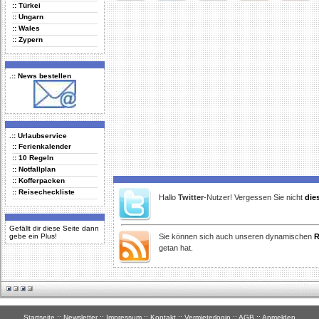
:: Türkei
Delicious
Digg
Facebook
Furl
StudiVZ
:: Ungarn
:: Wales
:: Zypern
.:: News bestellen
.:: Urlaubservice
:: Ferienkalender
:: 10 Regeln
:: Notfallplan
:: Kofferpacken
:: Reisecheckliste
Hallo
Twitter
-Nutzer! Vergessen Sie nicht
die
Gefällt dir diese Seite dann
gebe ein Plus!
Sie können sich auch unseren dynamischen
R
getan hat.
Startseite
::
Newsletter
::
Impressum
::
Kontakt
::
Vermieterlogin
::
AGB
::
Anmelden