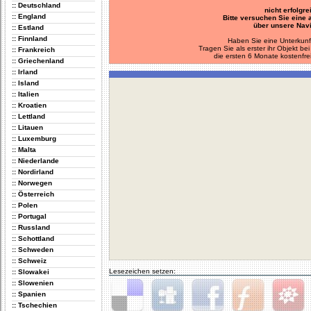
:: Deutschland
nicht erfolgre
:: England
Bitte versuchen Sie eine
über unsere Navi
:: Estland
:: Finnland
Haben Sie eine Unterkunf
Tragen Sie als erster ihr Objekt 
:: Frankreich
die ersten 6 Monate kostenfre
:: Griechenland
:: Irland
:: Island
:: Italien
:: Kroatien
:: Lettland
:: Litauen
:: Luxemburg
:: Malta
:: Niederlande
:: Nordirland
:: Norwegen
:: Österreich
:: Polen
:: Portugal
:: Russland
:: Schottland
:: Schweden
:: Schweiz
Lesezeichen setzen:
:: Slowakei
:: Slowenien
:: Spanien
:: Tschechien