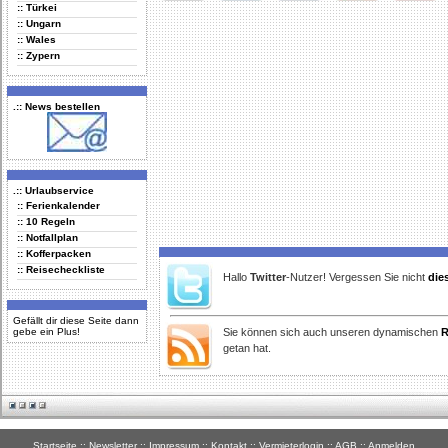
:: Türkei
Delicious
Digg
Facebook
Furl
StudiVZ
:: Ungarn
:: Wales
:: Zypern
.:: News bestellen
.:: Urlaubservice
:: Ferienkalender
:: 10 Regeln
:: Notfallplan
:: Kofferpacken
:: Reisecheckliste
Hallo
Twitter
-Nutzer! Vergessen Sie nicht
die
Gefällt dir diese Seite dann
gebe ein Plus!
Sie können sich auch unseren dynamischen
R
getan hat.
Startseite
::
Newsletter
::
Impressum
::
Kontakt
::
Vermieterlogin
::
AGB
::
Anmelden