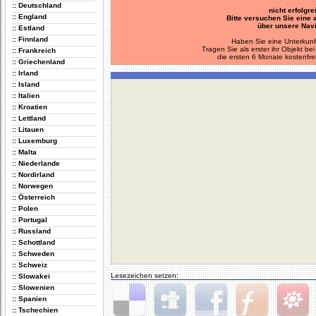
:: Deutschland
nicht erfolgre
:: England
Bitte versuchen Sie eine
über unsere Navi
:: Estland
:: Finnland
Haben Sie eine Unterkunf
Tragen Sie als erster ihr Objekt 
:: Frankreich
die ersten 6 Monate kostenfre
:: Griechenland
:: Irland
:: Island
:: Italien
:: Kroatien
:: Lettland
:: Litauen
:: Luxemburg
:: Malta
:: Niederlande
:: Nordirland
:: Norwegen
:: Österreich
:: Polen
:: Portugal
:: Russland
:: Schottland
:: Schweden
:: Schweiz
Lesezeichen setzen:
:: Slowakei
:: Slowenien
:: Spanien
:: Tschechien