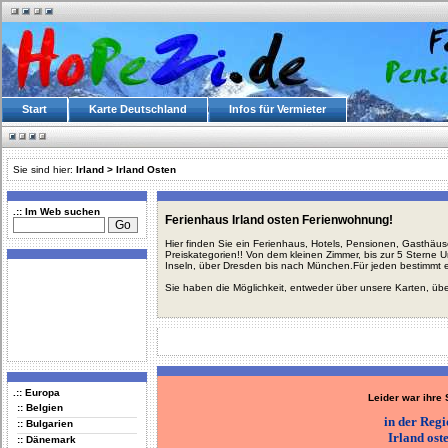
Start
Karte Deutschland
Infos für Vermieter
Sie sind hier:
Irland
>
Irland Osten
.:: Im Web suchen
Ferienhaus Irland osten Ferienwohnung!
Hier finden Sie ein Ferienhaus, Hotels, Pensionen, Gasthäu
Preiskategorien!! Von dem kleinen Zimmer, bis zur 5 Sterne 
Inseln, über Dresden bis nach München.Für jeden bestimmt 
Sie haben die Möglichkeit, entweder über unsere Karten, üb
.:: Europa
Leider war ihre
:: Belgien
in der Reg
:: Bulgarien
Irland ost
:: Dänemark