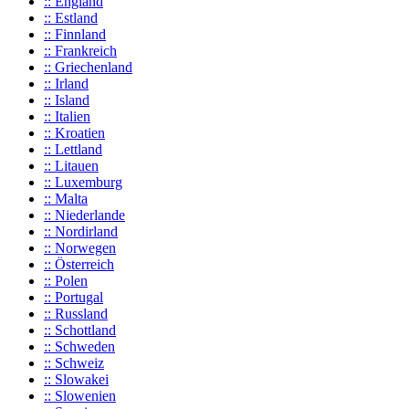
:: England
:: Estland
:: Finnland
:: Frankreich
:: Griechenland
:: Irland
:: Island
:: Italien
:: Kroatien
:: Lettland
:: Litauen
:: Luxemburg
:: Malta
:: Niederlande
:: Nordirland
:: Norwegen
:: Österreich
:: Polen
:: Portugal
:: Russland
:: Schottland
:: Schweden
:: Schweiz
:: Slowakei
:: Slowenien