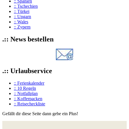
:: Spanien
:: Tschechien
:: Türkei
:: Ungarn
:: Wales
:: Zypern
.:: News bestellen
.:: Urlaubservice
:: Ferienkalender
:: 10 Regeln
:: Notfallplan
:: Kofferpacken
:: Reisecheckliste
Gefällt dir diese Seite dann gebe ein Plus!