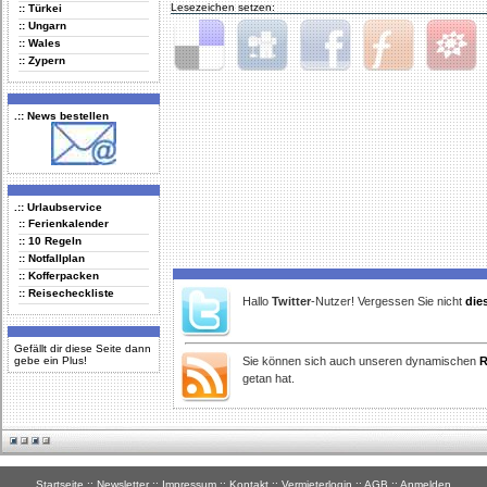
Lesezeichen setzen:
:: Türkei
:: Ungarn
:: Wales
:: Zypern
Delicious
Digg
Facebook
Furl
StudiVZ
.:: News bestellen
.:: Urlaubservice
:: Ferienkalender
:: 10 Regeln
:: Notfallplan
:: Kofferpacken
:: Reisecheckliste
Hallo
Twitter
-Nutzer! Vergessen Sie nicht
die
Gefällt dir diese Seite dann
gebe ein Plus!
Sie können sich auch unseren dynamischen
R
getan hat.
Startseite
::
Newsletter
::
Impressum
::
Kontakt
::
Vermieterlogin
::
AGB
::
Anmelden