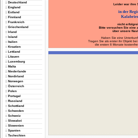
:: Deutschland
Leider war ihre
:: England
in der Reg
:: Estland
Kalabrie
:: Finnland
:: Frankreich
nicht erfolgre
:: Griechenland
Bitte versuchen Sie eine
über unsere Navi
:: Irland
:: Island
Haben Sie eine Unterkunf
Tragen Sie als erster ihr Objekt 
:: Italien
die ersten 6 Monate kostenfre
:: Kroatien
:: Lettland
:: Litauen
:: Luxemburg
:: Malta
:: Niederlande
:: Nordirland
:: Norwegen
:: Österreich
:: Polen
:: Portugal
:: Russland
:: Schottland
:: Schweden
:: Schweiz
:: Slowakei
:: Slowenien
:: Spanien
:: Tschechien