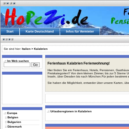
Start
Karte Deutschland
Infos für Vermieter
Sie sind hier:
Italien
>
Kalabrien
.:: Im Web suchen
Ferienhaus Kalabrien Ferienwohnung!
Hier finden Sie ein Ferienhaus, Hotels, Pensionen, Gasthäu
Preiskategorien!! Von dem kleinen Zimmer, bis zur 5 Sterne 
Inseln, über Dresden bis nach München.Für jeden bestimmt 
Sie haben die Möglichkeit, entweder über unsere Karten, üb
.:: Urlaubsregionen in Kalabrien
.:: Europa
:: Belgien
:: Bulgarien
:: Dänemark