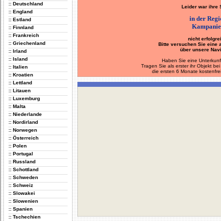
:: Deutschland
Leider war ihre
:: England
in der Reg
:: Estland
Kampanie
:: Finnland
:: Frankreich
nicht erfolgre
:: Griechenland
Bitte versuchen Sie eine
über unsere Navi
:: Irland
:: Island
Haben Sie eine Unterkunf
Tragen Sie als erster ihr Objekt 
:: Italien
die ersten 6 Monate kostenfre
:: Kroatien
:: Lettland
:: Litauen
:: Luxemburg
:: Malta
:: Niederlande
:: Nordirland
:: Norwegen
:: Österreich
:: Polen
:: Portugal
:: Russland
:: Schottland
:: Schweden
:: Schweiz
:: Slowakei
:: Slowenien
:: Spanien
:: Tschechien