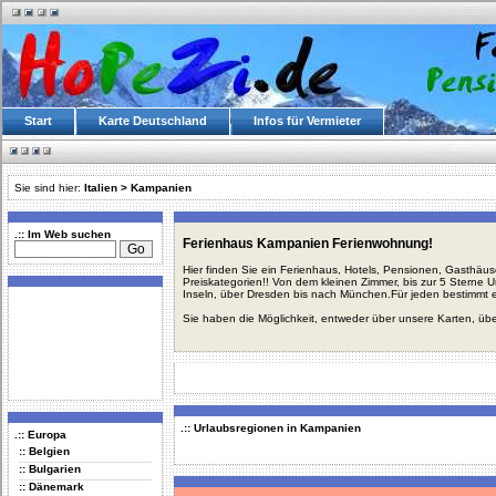
Start
Karte Deutschland
Infos für Vermieter
Sie sind hier:
Italien
>
Kampanien
.:: Im Web suchen
Ferienhaus Kampanien Ferienwohnung!
Hier finden Sie ein Ferienhaus, Hotels, Pensionen, Gasthäu
Preiskategorien!! Von dem kleinen Zimmer, bis zur 5 Sterne 
Inseln, über Dresden bis nach München.Für jeden bestimmt 
Sie haben die Möglichkeit, entweder über unsere Karten, üb
.:: Urlaubsregionen in Kampanien
.:: Europa
:: Belgien
:: Bulgarien
:: Dänemark