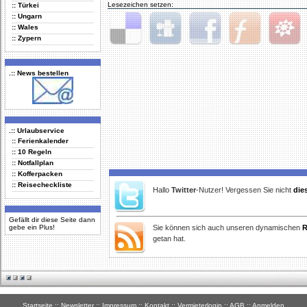
Lesezeichen setzen:
:: Türkei
:: Ungarn
:: Wales
:: Zypern
Delicious
Digg
Facebook
Furl
StudiVZ
.:: News bestellen
.:: Urlaubservice
:: Ferienkalender
:: 10 Regeln
:: Notfallplan
:: Kofferpacken
:: Reisecheckliste
Hallo
Twitter
-Nutzer! Vergessen Sie nicht
die
Gefällt dir diese Seite dann
gebe ein Plus!
Sie können sich auch unseren dynamischen
R
getan hat.
Startseite
::
Newsletter
::
Impressum
::
Kontakt
::
Vermieterlogin
::
AGB
::
Anmelden