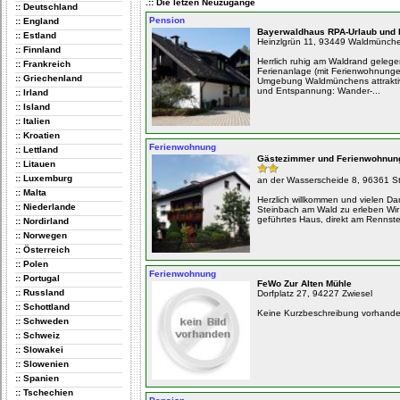
.:: Die letzen Neuzugänge
:: Deutschland
Pension
:: England
Bayerwaldhaus RPA-Urlaub und 
:: Estland
Heinzlgrün 11, 93449 Waldmünch
:: Finnland
Herrlich ruhig am Waldrand gelege
:: Frankreich
Ferienanlage (mit Ferienwohnung
:: Griechenland
Umgebung Waldmünchens attraktiv
und Entspannung: Wander-...
:: Irland
:: Island
:: Italien
:: Kroatien
Ferienwohnung
:: Lettland
Gästezimmer und Ferienwohnung
:: Litauen
:: Luxemburg
an der Wasserscheide 8, 96361 S
:: Malta
Herzlich willkommen und vielen Dan
:: Niederlande
Steinbach am Wald zu erleben Wir
geführtes Haus, direkt am Rennstei
:: Nordirland
:: Norwegen
:: Österreich
:: Polen
Ferienwohnung
:: Portugal
FeWo Zur Alten Mühle
:: Russland
Dorfplatz 27, 94227 Zwiesel
:: Schottland
Keine Kurzbeschreibung vorhand
:: Schweden
:: Schweiz
:: Slowakei
:: Slowenien
:: Spanien
:: Tschechien