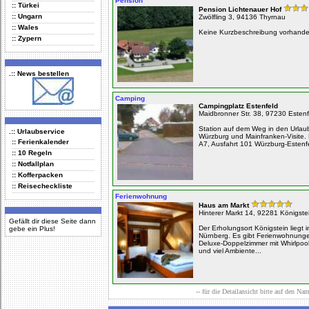
Pension
:: Türkei
Pension Lichtenauer Hof
:: Ungarn
Zwölfling 3, 94136 Thyrnau
:: Wales
Keine Kurzbeschreibung vorhand
:: Zypern
.:: News bestellen
Camping
Campingplatz Estenfeld
Maidbronner Str. 38, 97230 Esten
Station auf dem Weg in den Urlaub
.:: Urlaubservice
Würzburg und Mainfranken-Visite.
:: Ferienkalender
A7, Ausfahrt 101 Würzburg-Estenf
:: 10 Regeln
:: Notfallplan
:: Kofferpacken
:: Reisecheckliste
Ferienwohnung
Haus am Markt
Hinterer Markt 14, 92281 Königste
Gefällt dir diese Seite dann
Der Erholungsort Königstein liegt 
gebe ein Plus!
Nürnberg. Es gibt Ferienwohnunge
Deluxe-Doppelzimmer mit Whirlpool
und viel Ambiente...
-- für die Detailansicht bitte auf den Na