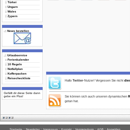
:: Türkei
Delicious
Digg
Facebook
Furl
StudiVZ
:: Ungarn
:: Wales
:: Zypern
.:: News bestellen
.:: Urlaubservice
:: Ferienkalender
:: 10 Regeln
:: Notfallplan
:: Kofferpacken
:: Reisecheckliste
Hallo
Twitter
-Nutzer! Vergessen Sie nicht
die
Gefällt dir diese Seite dann
gebe ein Plus!
Sie können sich auch unseren dynamischen
R
getan hat.
Startseite
::
Newsletter
::
Impressum
::
Kontakt
::
Vermieterlogin
::
AGB
::
Anmelden