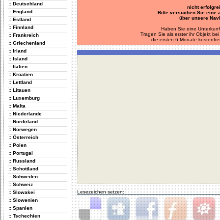
:: Deutschland
nicht erfolgre
:: England
Bitte versuchen Sie eine
über unsere Navi
:: Estland
:: Finnland
Haben Sie eine Unterkunf
Tragen Sie als erster ihr Objekt 
:: Frankreich
die ersten 6 Monate kostenfre
:: Griechenland
:: Irland
:: Island
:: Italien
:: Kroatien
:: Lettland
:: Litauen
:: Luxemburg
:: Malta
:: Niederlande
:: Nordirland
:: Norwegen
:: Österreich
:: Polen
:: Portugal
:: Russland
:: Schottland
:: Schweden
:: Schweiz
Lesezeichen setzen:
:: Slowakei
:: Slowenien
:: Spanien
:: Tschechien