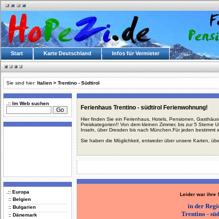
Start
Karte Deutschland
Infos für Vermieter
Sie sind hier:
Italien
>
Trentino - Südtirol
.:: Im Web suchen
Ferienhaus Trentino - südtirol Ferienwohnung!
Hier finden Sie ein Ferienhaus, Hotels, Pensionen, Gasthäu
Preiskategorien!! Von dem kleinen Zimmer, bis zur 5 Sterne 
Inseln, über Dresden bis nach München.Für jeden bestimmt 
Sie haben die Möglichkeit, entweder über unsere Karten, üb
.:: Europa
Leider war ihre
:: Belgien
in der Reg
:: Bulgarien
Trentino - süd
:: Dänemark