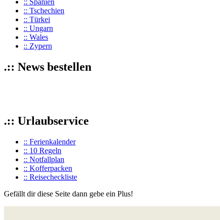
:: Spanien
:: Tschechien
:: Türkei
:: Ungarn
:: Wales
:: Zypern
.:: News bestellen
.:: Urlaubservice
:: Ferienkalender
:: 10 Regeln
:: Notfallplan
:: Kofferpacken
:: Reisecheckliste
Gefällt dir diese Seite dann gebe ein Plus!