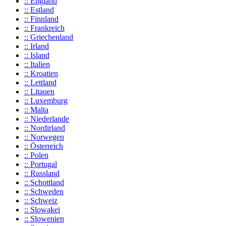
:: England
:: Estland
:: Finnland
:: Frankreich
:: Griechenland
:: Irland
:: Island
:: Italien
:: Kroatien
:: Lettland
:: Litauen
:: Luxemburg
:: Malta
:: Niederlande
:: Nordirland
:: Norwegen
:: Österreich
:: Polen
:: Portugal
:: Russland
:: Schottland
:: Schweden
:: Schweiz
:: Slowakei
:: Slowenien