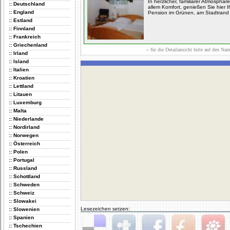
In herzlicher, familiärer Atmosphär
:: Deutschland
allem Komfort, genießen Sie hier 
:: England
Pension im Grünen, am Stadtrand 
:: Estland
:: Finnland
:: Frankreich
:: Griechenland
-- für die Detailansicht bitte auf den Na
:: Irland
:: Island
:: Italien
:: Kroatien
:: Lettland
:: Litauen
:: Luxemburg
:: Malta
:: Niederlande
:: Nordirland
:: Norwegen
:: Österreich
:: Polen
:: Portugal
:: Russland
:: Schottland
:: Schweden
:: Schweiz
:: Slowakei
Lesezeichen setzen:
:: Slowenien
:: Spanien
:: Tschechien