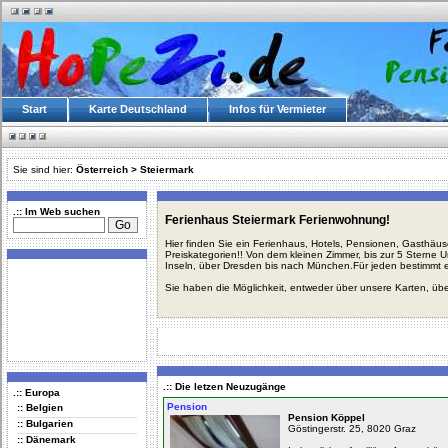
Start
Karte Deutschland
Infos für Vermieter
Sie sind hier:
Österreich
>
Steiermark
.:: Im Web suchen
Ferienhaus Steiermark Ferienwohnung!
Hier finden Sie ein Ferienhaus, Hotels, Pensionen, Gasthäu
Preiskategorien!! Von dem kleinen Zimmer, bis zur 5 Sterne 
Inseln, über Dresden bis nach München.Für jeden bestimmt 
Sie haben die Möglichkeit, entweder über unsere Karten, üb
.:: Die letzen Neuzugänge
.:: Europa
Pension
:: Belgien
Pension Köppel
:: Bulgarien
Göstingerstr. 25, 8020 Graz
:: Dänemark