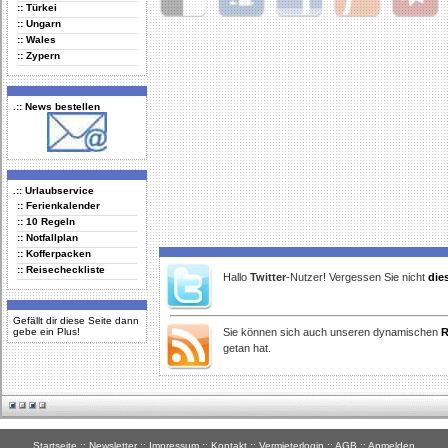
:: Türkei
:: Ungarn
Delicious
Digg
Facebook
Furl
StudiVZ
:: Wales
:: Zypern
.:: News bestellen
.:: Urlaubservice
:: Ferienkalender
:: 10 Regeln
:: Notfallplan
:: Kofferpacken
:: Reisecheckliste
Hallo
Twitter
-Nutzer! Vergessen Sie nicht
die
Gefällt dir diese Seite dann
gebe ein Plus!
Sie können sich auch unseren dynamischen
R
getan hat.
Startseite
::
Newsletter
::
Impressum
::
Kontakt
::
Vermieterlogin
::
AGB
::
Anmelden