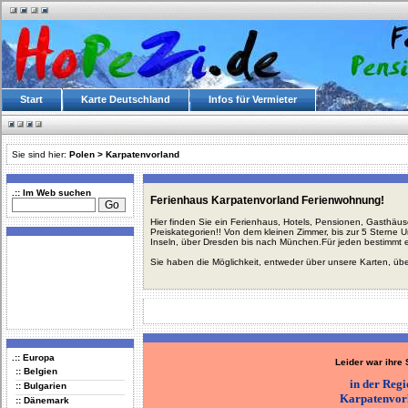
Start
Karte Deutschland
Infos für Vermieter
Sie sind hier:
Polen
>
Karpatenvorland
.:: Im Web suchen
Ferienhaus Karpatenvorland Ferienwohnung!
Hier finden Sie ein Ferienhaus, Hotels, Pensionen, Gasthäu
Preiskategorien!! Von dem kleinen Zimmer, bis zur 5 Sterne 
Inseln, über Dresden bis nach München.Für jeden bestimmt 
Sie haben die Möglichkeit, entweder über unsere Karten, üb
.:: Europa
Leider war ihre
:: Belgien
in der Reg
:: Bulgarien
Karpatenvor
:: Dänemark