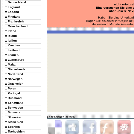
:: Deutschland
nicht erfolgre
:: England
Bitte versuchen Sie eine
über unsere Navi
:: Estland
:: Finnland
Haben Sie eine Unterkunf
Tragen Sie als erster ihr Objekt 
:: Frankreich
die ersten 6 Monate kostenfre
:: Griechenland
:: Irland
:: Island
:: Italien
:: Kroatien
:: Lettland
:: Litauen
:: Luxemburg
:: Malta
:: Niederlande
:: Nordirland
:: Norwegen
:: Österreich
:: Polen
:: Portugal
:: Russland
:: Schottland
:: Schweden
:: Schweiz
Lesezeichen setzen:
:: Slowakei
:: Slowenien
:: Spanien
:: Tschechien