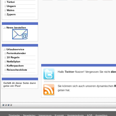
:: Türkei
Delicious
Digg
Facebook
Furl
StudiVZ
:: Ungarn
:: Wales
:: Zypern
.:: News bestellen
.:: Urlaubservice
:: Ferienkalender
:: 10 Regeln
:: Notfallplan
:: Kofferpacken
:: Reisecheckliste
Hallo
Twitter
-Nutzer! Vergessen Sie nicht
die
Gefällt dir diese Seite dann
gebe ein Plus!
Sie können sich auch unseren dynamischen
R
getan hat.
Startseite
::
Newsletter
::
Impressum
::
Kontakt
::
Vermieterlogin
::
AGB
::
Anmelden