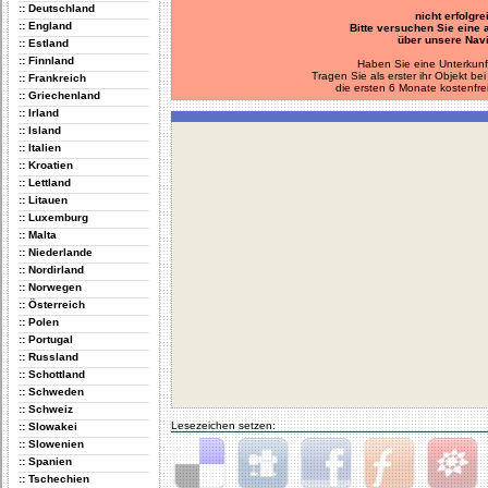
:: Deutschland
nicht erfolgre
:: England
Bitte versuchen Sie eine
über unsere Navi
:: Estland
:: Finnland
Haben Sie eine Unterkunf
Tragen Sie als erster ihr Objekt 
:: Frankreich
die ersten 6 Monate kostenfre
:: Griechenland
:: Irland
:: Island
:: Italien
:: Kroatien
:: Lettland
:: Litauen
:: Luxemburg
:: Malta
:: Niederlande
:: Nordirland
:: Norwegen
:: Österreich
:: Polen
:: Portugal
:: Russland
:: Schottland
:: Schweden
:: Schweiz
Lesezeichen setzen:
:: Slowakei
:: Slowenien
:: Spanien
:: Tschechien