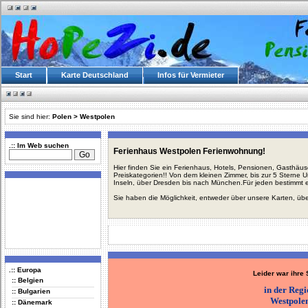
Start
Karte Deutschland
Infos für Vermieter
Sie sind hier:
Polen
>
Westpolen
.:: Im Web suchen
Ferienhaus Westpolen Ferienwohnung!
Hier finden Sie ein Ferienhaus, Hotels, Pensionen, Gasthäu
Preiskategorien!! Von dem kleinen Zimmer, bis zur 5 Sterne 
Inseln, über Dresden bis nach München.Für jeden bestimmt 
Sie haben die Möglichkeit, entweder über unsere Karten, üb
.:: Europa
Leider war ihre
:: Belgien
in der Reg
:: Bulgarien
Westpole
:: Dänemark