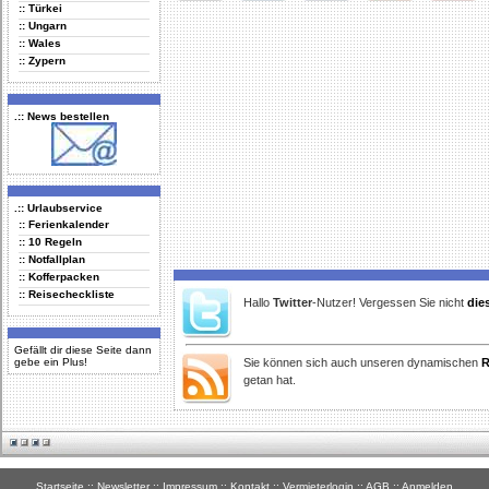
:: Türkei
Delicious
Digg
Facebook
Furl
StudiVZ
:: Ungarn
:: Wales
:: Zypern
.:: News bestellen
.:: Urlaubservice
:: Ferienkalender
:: 10 Regeln
:: Notfallplan
:: Kofferpacken
:: Reisecheckliste
Hallo
Twitter
-Nutzer! Vergessen Sie nicht
die
Gefällt dir diese Seite dann
gebe ein Plus!
Sie können sich auch unseren dynamischen
R
getan hat.
Startseite
::
Newsletter
::
Impressum
::
Kontakt
::
Vermieterlogin
::
AGB
::
Anmelden