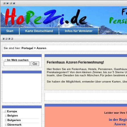
Start
Karte Deutschland
Infos für Vermieter
Sie sind hier:
Portugal
>
Azoren
.:: Im Web suchen
Ferienhaus Azoren Ferienwohnung!
Hier finden Sie ein Ferienhaus, Hotels, Pensionen, Gasthäu
Preiskategorien!! Von dem kleinen Zimmer, bis zur 5 Sterne 
Inseln, über Dresden bis nach München.Für jeden bestimmt 
Sie haben die Möglichkeit, entweder über unsere Karten, üb
.:: Europa
Leider war ihre
:: Belgien
in der Reg
:: Bulgarien
Azoren
:: Dänemark