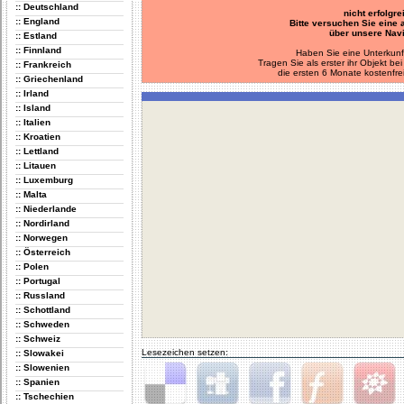
:: Deutschland
nicht erfolgre
:: England
Bitte versuchen Sie eine
über unsere Navi
:: Estland
:: Finnland
Haben Sie eine Unterkunf
Tragen Sie als erster ihr Objekt 
:: Frankreich
die ersten 6 Monate kostenfre
:: Griechenland
:: Irland
:: Island
:: Italien
:: Kroatien
:: Lettland
:: Litauen
:: Luxemburg
:: Malta
:: Niederlande
:: Nordirland
:: Norwegen
:: Österreich
:: Polen
:: Portugal
:: Russland
:: Schottland
:: Schweden
:: Schweiz
Lesezeichen setzen:
:: Slowakei
:: Slowenien
:: Spanien
:: Tschechien