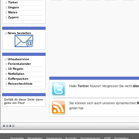
:: Türkei
Delicious
Digg
Facebook
Furl
StudiVZ
:: Ungarn
:: Wales
:: Zypern
.:: News bestellen
.:: Urlaubservice
:: Ferienkalender
:: 10 Regeln
:: Notfallplan
:: Kofferpacken
:: Reisecheckliste
Hallo
Twitter
-Nutzer! Vergessen Sie nicht
die
Gefällt dir diese Seite dann
gebe ein Plus!
Sie können sich auch unseren dynamischen
R
getan hat.
Startseite
::
Newsletter
::
Impressum
::
Kontakt
::
Vermieterlogin
::
AGB
::
Anmelden