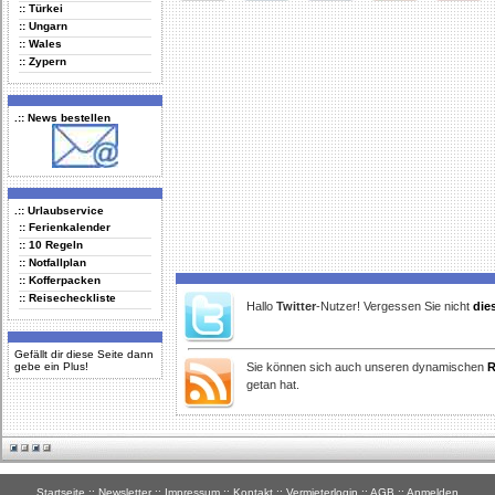
:: Türkei
Delicious
Digg
Facebook
Furl
StudiVZ
:: Ungarn
:: Wales
:: Zypern
.:: News bestellen
.:: Urlaubservice
:: Ferienkalender
:: 10 Regeln
:: Notfallplan
:: Kofferpacken
:: Reisecheckliste
Hallo
Twitter
-Nutzer! Vergessen Sie nicht
die
Gefällt dir diese Seite dann
gebe ein Plus!
Sie können sich auch unseren dynamischen
R
getan hat.
Startseite
::
Newsletter
::
Impressum
::
Kontakt
::
Vermieterlogin
::
AGB
::
Anmelden