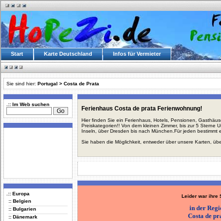
Start
Karte Deutschland
Infos für Vermieter
Sie sind hier:
Portugal
>
Costa de Prata
.:: Im Web suchen
Ferienhaus Costa de prata Ferienwohnung!
Hier finden Sie ein Ferienhaus, Hotels, Pensionen, Gasthäu
Preiskategorien!! Von dem kleinen Zimmer, bis zur 5 Sterne 
Inseln, über Dresden bis nach München.Für jeden bestimmt 
Sie haben die Möglichkeit, entweder über unsere Karten, üb
.:: Europa
Leider war ihre
:: Belgien
in der Reg
:: Bulgarien
Costa de pr
:: Dänemark