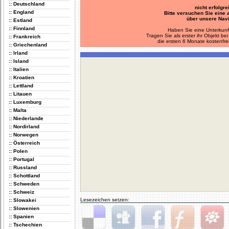
:: Deutschland
nicht erfolgre
:: England
Bitte versuchen Sie eine
über unsere Navi
:: Estland
:: Finnland
Haben Sie eine Unterkunf
Tragen Sie als erster ihr Objekt 
:: Frankreich
die ersten 6 Monate kostenfre
:: Griechenland
:: Irland
:: Island
:: Italien
:: Kroatien
:: Lettland
:: Litauen
:: Luxemburg
:: Malta
:: Niederlande
:: Nordirland
:: Norwegen
:: Österreich
:: Polen
:: Portugal
:: Russland
:: Schottland
:: Schweden
:: Schweiz
Lesezeichen setzen:
:: Slowakei
:: Slowenien
:: Spanien
:: Tschechien