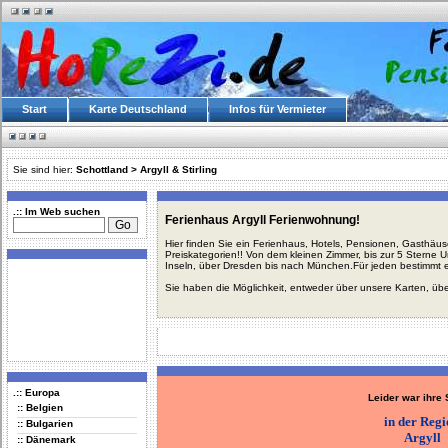
Start
Karte Deutschland
Infos für Vermieter
Sie sind hier:
Schottland
>
Argyll & Stirling
.:: Im Web suchen
Ferienhaus Argyll Ferienwohnung!
Hier finden Sie ein Ferienhaus, Hotels, Pensionen, Gasthäu
Preiskategorien!! Von dem kleinen Zimmer, bis zur 5 Sterne 
Inseln, über Dresden bis nach München.Für jeden bestimmt 
Sie haben die Möglichkeit, entweder über unsere Karten, üb
.:: Europa
Leider war ihre
:: Belgien
in der Reg
:: Bulgarien
Argyll
:: Dänemark