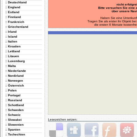
:: Deutschland
nicht erfolgre
:: England
Bitte versuchen Sie eine
über unsere Navi
:: Estland
:: Finnland
Haben Sie eine Unterkunf
Tragen Sie als erster ihr Objekt 
:: Frankreich
die ersten 6 Monate kostenfre
:: Griechenland
:: Irland
:: Island
:: Italien
:: Kroatien
:: Lettland
:: Litauen
:: Luxemburg
:: Malta
:: Niederlande
:: Nordirland
:: Norwegen
:: Österreich
:: Polen
:: Portugal
:: Russland
:: Schottland
:: Schweden
:: Schweiz
Lesezeichen setzen:
:: Slowakei
:: Slowenien
:: Spanien
:: Tschechien