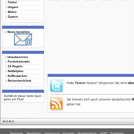
:: Türkei
Delicious
Digg
Facebook
Furl
StudiVZ
:: Ungarn
:: Wales
:: Zypern
.:: News bestellen
.:: Urlaubservice
:: Ferienkalender
:: 10 Regeln
:: Notfallplan
:: Kofferpacken
:: Reisecheckliste
Hallo
Twitter
-Nutzer! Vergessen Sie nicht
die
Gefällt dir diese Seite dann
gebe ein Plus!
Sie können sich auch unseren dynamischen
R
getan hat.
Startseite
::
Newsletter
::
Impressum
::
Kontakt
::
Vermieterlogin
::
AGB
::
Anmelden