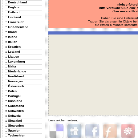
:: Deutschland
nicht erfolgre
:: England
Bitte versuchen Sie eine
über unsere Navi
:: Estland
:: Finnland
Haben Sie eine Unterkunf
Tragen Sie als erster ihr Objekt 
:: Frankreich
die ersten 6 Monate kostenfre
:: Griechenland
:: Irland
:: Island
:: Italien
:: Kroatien
:: Lettland
:: Litauen
:: Luxemburg
:: Malta
:: Niederlande
:: Nordirland
:: Norwegen
:: Österreich
:: Polen
:: Portugal
:: Russland
:: Schottland
:: Schweden
:: Schweiz
Lesezeichen setzen:
:: Slowakei
:: Slowenien
:: Spanien
:: Tschechien