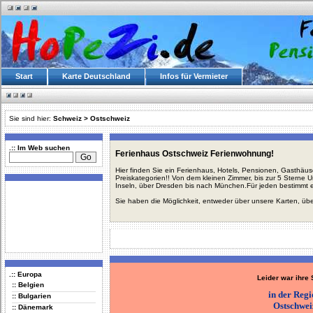
Start
Karte Deutschland
Infos für Vermieter
Sie sind hier:
Schweiz
>
Ostschweiz
.:: Im Web suchen
Ferienhaus Ostschweiz Ferienwohnung!
Hier finden Sie ein Ferienhaus, Hotels, Pensionen, Gasthäu
Preiskategorien!! Von dem kleinen Zimmer, bis zur 5 Sterne 
Inseln, über Dresden bis nach München.Für jeden bestimmt 
Sie haben die Möglichkeit, entweder über unsere Karten, üb
.:: Europa
Leider war ihre
:: Belgien
in der Reg
:: Bulgarien
Ostschwei
:: Dänemark