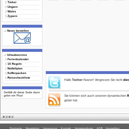
:: Türkei
Delicious
Digg
Facebook
Furl
StudiVZ
:: Ungarn
:: Wales
:: Zypern
.:: News bestellen
.:: Urlaubservice
:: Ferienkalender
:: 10 Regeln
:: Notfallplan
:: Kofferpacken
:: Reisecheckliste
Hallo
Twitter
-Nutzer! Vergessen Sie nicht
die
Gefällt dir diese Seite dann
gebe ein Plus!
Sie können sich auch unseren dynamischen
R
getan hat.
Startseite
::
Newsletter
::
Impressum
::
Kontakt
::
Vermieterlogin
::
AGB
::
Anmelden