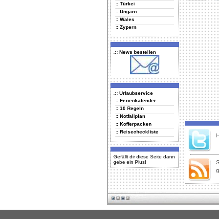
:: Türkei
Delicious
Di
:: Ungarn
:: Wales
:: Zypern
.:: News bestellen
.:: Urlaubservice
:: Ferienkalender
:: 10 Regeln
:: Notfallplan
:: Kofferpacken
:: Reisecheckliste
H
Gefällt dir diese Seite dann
gebe ein Plus!
S
g