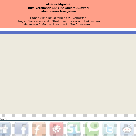
nicht erfolgreich.
Bitte versuchen Sie eine andere Auswahl
über unsere Navigation
Haben Sie eine Unterkunft zu Vermieten!
Tragen Sie als erster ihr Objekt bei uns ein und bekommen
die ersten 6 Monate kostenfrei!
- Zur Anmeldung -
tzen: