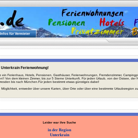
Infos für Vermieter
 Unterkrain Ferienwohnung!
ie ein Ferienhaus, Hotels, Pensionen, Gasthäuser, Ferienwohnungen, Fremdenzimmer, Campingplä
en!! Von dem kleinen Zimmer, bis zur 5 Sterne Unterkunft. Für jeden Urlaub, von der Ostsee, de
Dresden bis nach München.Für jeden bestimmt etwas günstiges dabei!
 Möglichkeit, entweder über unsere Karten, über Orte oder über eine bestimmte Urlaubsregion z
Leider war ihre Suche
in der Region
Unterkrain