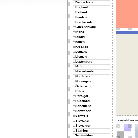
:: Deutschland
:: England
:: Estland
:: Finnland
:: Frankreich
:: Griechenland
:: Irland
:: Island
:: Italien
:: Kroatien
:: Lettland
:: Litauen
:: Luxemburg
:: Malta
:: Niederlande
:: Nordirland
:: Norwegen
:: Österreich
:: Polen
:: Portugal
:: Russland
:: Schottland
:: Schweden
:: Schweiz
Lesezeichen se
:: Slowakei
:: Slowenien
:: Spanien
:: Tschechien