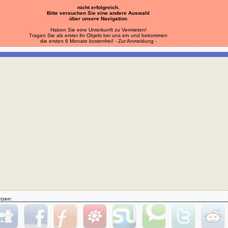
nicht erfolgreich.
Bitte versuchen Sie eine andere Auswahl
über unsere Navigation
Haben Sie eine Unterkunft zu Vermieten!
Tragen Sie als erster ihr Objekt bei uns ein und bekommen
die ersten 6 Monate kostenfrei!
- Zur Anmeldung -
tzen: