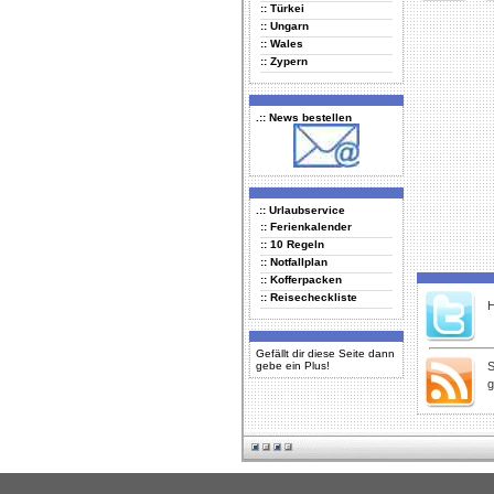
:: Türkei
Delicious
Di
:: Ungarn
:: Wales
:: Zypern
.:: News bestellen
.:: Urlaubservice
:: Ferienkalender
:: 10 Regeln
:: Notfallplan
:: Kofferpacken
:: Reisecheckliste
H
Gefällt dir diese Seite dann
gebe ein Plus!
S
g