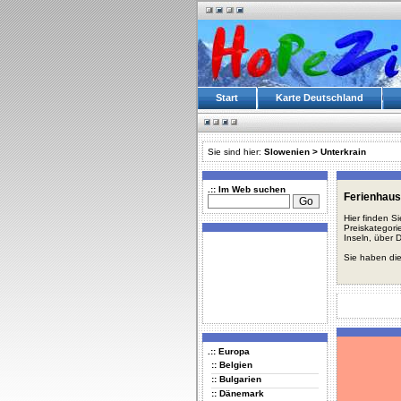
Start
Karte Deutschland
Sie sind hier:
Slowenien
>
Unterkrain
.:: Im Web suchen
Ferienhaus
Hier finden S
Preiskategori
Inseln, über 
Sie haben die
.:: Europa
:: Belgien
:: Bulgarien
:: Dänemark