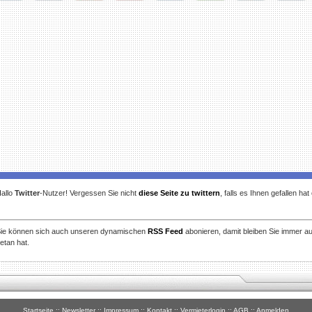
gg
Facebook
Furl
StudiVZ
StumbleUpon
Technorati
Twitter
Reddit
allo
Twitter
-Nutzer! Vergessen Sie nicht
diese Seite zu twittern
, falls es Ihnen gefallen ha
ie können sich auch unseren dynamischen
RSS Feed
abonieren, damit bleiben Sie immer a
etan hat.
Startseite
::
Newsletter
::
Impressum
::
Kontakt
::
Vermieterlogin
::
AGB
::
Anmelden