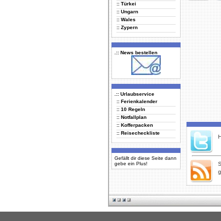
:: Türkei
Delicious
Di
:: Ungarn
:: Wales
:: Zypern
.:: News bestellen
.:: Urlaubservice
:: Ferienkalender
:: 10 Regeln
:: Notfallplan
:: Kofferpacken
:: Reisecheckliste
H
Gefällt dir diese Seite dann
gebe ein Plus!
S
g