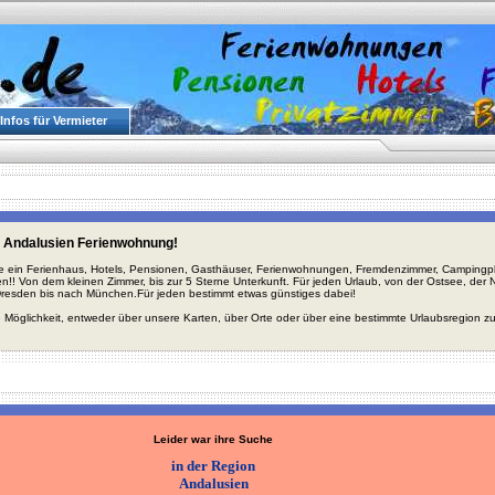
Infos für Vermieter
 Andalusien Ferienwohnung!
ie ein Ferienhaus, Hotels, Pensionen, Gasthäuser, Ferienwohnungen, Fremdenzimmer, Campingplä
en!! Von dem kleinen Zimmer, bis zur 5 Sterne Unterkunft. Für jeden Urlaub, von der Ostsee, de
Dresden bis nach München.Für jeden bestimmt etwas günstiges dabei!
 Möglichkeit, entweder über unsere Karten, über Orte oder über eine bestimmte Urlaubsregion z
Leider war ihre Suche
in der Region
Andalusien