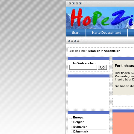
Start
Karte Deutschland
Sie sind hier:
Spanien
>
Andalusien
.:: Im Web suchen
Ferienhaus
Hier finden S
Preiskategori
Inseln, über 
Sie haben die
.:: Europa
:: Belgien
:: Bulgarien
:: Dänemark