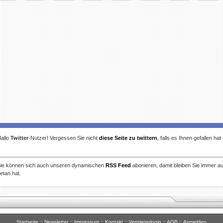
gg
Facebook
Furl
StudiVZ
StumbleUpon
Technorati
Twitter
Reddit
allo
Twitter
-Nutzer! Vergessen Sie nicht
diese Seite zu twittern
, falls es Ihnen gefallen ha
ie können sich auch unseren dynamischen
RSS Feed
abonieren, damit bleiben Sie immer a
etan hat.
Startseite
::
Newsletter
::
Impressum
::
Kontakt
::
Vermieterlogin
::
AGB
::
Anmelden