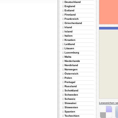
:: Deutschland
:: England
:: Estland
:: Finnland
:: Frankreich
:: Griechenland
:: Irland
:: Island
:: Italien
:: Kroatien
:: Lettland
:: Litauen
:: Luxemburg
:: Malta
:: Niederlande
:: Nordirland
:: Norwegen
:: Österreich
:: Polen
:: Portugal
:: Russland
:: Schottland
:: Schweden
:: Schweiz
Lesezeichen se
:: Slowakei
:: Slowenien
:: Spanien
:: Tschechien