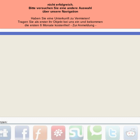
nicht erfolgreich.
Bitte versuchen Sie eine andere Auswahl
über unsere Navigation
Haben Sie eine Unterkunft zu Vermieten!
Tragen Sie als erster ihr Objekt bei uns ein und bekommen
die ersten 6 Monate kostenfrei!
- Zur Anmeldung -
tzen: