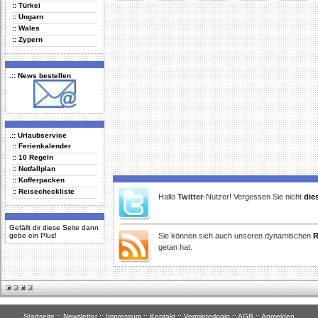
:: Türkei
Delicious
Digg
Facebook
Furl
StudiVZ
:: Ungarn
:: Wales
:: Zypern
.:: News bestellen
.:: Urlaubservice
:: Ferienkalender
:: 10 Regeln
:: Notfallplan
:: Kofferpacken
:: Reisecheckliste
Hallo
Twitter
-Nutzer! Vergessen Sie nicht
die
Gefällt dir diese Seite dann
gebe ein Plus!
Sie können sich auch unseren dynamischen
R
getan hat.
Startseite
::
Newsletter
::
Impressum
::
Kontakt
::
Vermieterlogin
::
AGB
::
Anmelden