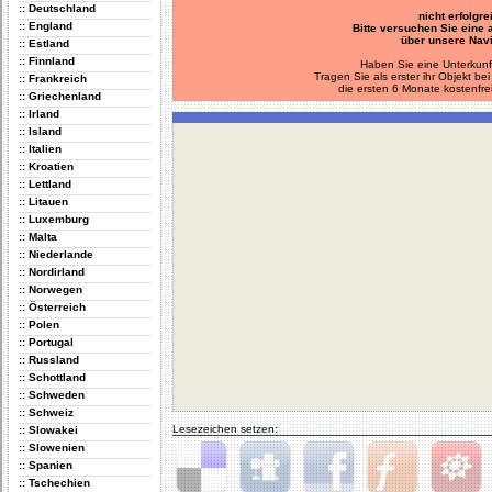
:: Deutschland
nicht erfolgre
:: England
Bitte versuchen Sie eine
über unsere Navi
:: Estland
:: Finnland
Haben Sie eine Unterkunf
Tragen Sie als erster ihr Objekt 
:: Frankreich
die ersten 6 Monate kostenfre
:: Griechenland
:: Irland
:: Island
:: Italien
:: Kroatien
:: Lettland
:: Litauen
:: Luxemburg
:: Malta
:: Niederlande
:: Nordirland
:: Norwegen
:: Österreich
:: Polen
:: Portugal
:: Russland
:: Schottland
:: Schweden
:: Schweiz
Lesezeichen setzen:
:: Slowakei
:: Slowenien
:: Spanien
:: Tschechien