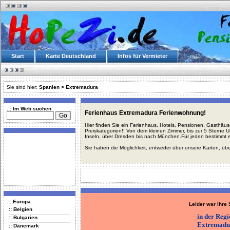
Start
Karte Deutschland
Infos für Vermieter
Sie sind hier:
Spanien
>
Extremadura
.:: Im Web suchen
Ferienhaus Extremadura Ferienwohnung!
Hier finden Sie ein Ferienhaus, Hotels, Pensionen, Gasthäu
Preiskategorien!! Von dem kleinen Zimmer, bis zur 5 Sterne 
Inseln, über Dresden bis nach München.Für jeden bestimmt 
Sie haben die Möglichkeit, entweder über unsere Karten, üb
.:: Europa
Leider war ihre
:: Belgien
in der Reg
:: Bulgarien
Extremadu
:: Dänemark