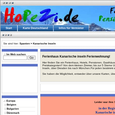
Start
Karte Deutschland
Infos für Vermieter
Sie sind hier:
Spanien
>
Kanarische Inseln
.:: Im Web suchen
Ferienhaus Kanarische inseln Ferienwohnung!
Hier finden Sie ein Ferienhaus, Hotels, Pensionen, Gasthäu
Preiskategorien!! Von dem kleinen Zimmer, bis zur 5 Sterne 
Inseln, über Dresden bis nach München.Für jeden bestimmt 
Sie haben die Möglichkeit, entweder über unsere Karten, üb
.:: Europa
Leider war ihre
:: Belgien
in der Reg
:: Bulgarien
Kanarische i
:: Dänemark