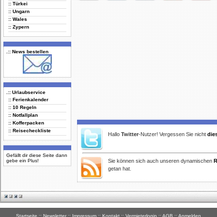
:: Türkei
Delicious
Digg
Facebook
Furl
StudiVZ
:: Ungarn
:: Wales
:: Zypern
.:: News bestellen
.:: Urlaubservice
:: Ferienkalender
:: 10 Regeln
:: Notfallplan
:: Kofferpacken
:: Reisecheckliste
Hallo
Twitter
-Nutzer! Vergessen Sie nicht
die
Gefällt dir diese Seite dann
gebe ein Plus!
Sie können sich auch unseren dynamischen
R
getan hat.
Startseite
::
Newsletter
::
Impressum
::
Kontakt
::
Vermieterlogin
::
AGB
::
Anmelden