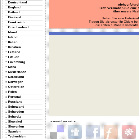
:: Deutschland
nicht erfolgre
:: England
Bitte versuchen Sie eine
über unsere Navi
:: Estland
:: Finnland
Haben Sie eine Unterkunf
Tragen Sie als erster ihr Objekt 
:: Frankreich
die ersten 6 Monate kostenfre
:: Griechenland
:: Irland
:: Island
:: Italien
:: Kroatien
:: Lettland
:: Litauen
:: Luxemburg
:: Malta
:: Niederlande
:: Nordirland
:: Norwegen
:: Österreich
:: Polen
:: Portugal
:: Russland
:: Schottland
:: Schweden
:: Schweiz
Lesezeichen setzen:
:: Slowakei
:: Slowenien
:: Spanien
:: Tschechien