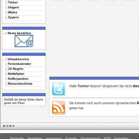
:: Türkei
Delicious
Digg
Facebook
Furl
StudiVZ
:: Ungarn
:: Wales
:: Zypern
.:: News bestellen
.:: Urlaubservice
:: Ferienkalender
:: 10 Regeln
:: Notfallplan
:: Kofferpacken
:: Reisecheckliste
Hallo
Twitter
-Nutzer! Vergessen Sie nicht
die
Gefällt dir diese Seite dann
gebe ein Plus!
Sie können sich auch unseren dynamischen
R
getan hat.
Startseite
::
Newsletter
::
Impressum
::
Kontakt
::
Vermieterlogin
::
AGB
::
Anmelden