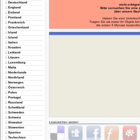
:: Deutschland
nicht erfolgre
:: England
Bitte versuchen Sie eine
über unsere Navi
:: Estland
:: Finnland
Haben Sie eine Unterkunf
Tragen Sie als erster ihr Objekt 
:: Frankreich
die ersten 6 Monate kostenfre
:: Griechenland
:: Irland
:: Island
:: Italien
:: Kroatien
:: Lettland
:: Litauen
:: Luxemburg
:: Malta
:: Niederlande
:: Nordirland
:: Norwegen
:: Österreich
:: Polen
:: Portugal
:: Russland
:: Schottland
:: Schweden
:: Schweiz
Lesezeichen setzen:
:: Slowakei
:: Slowenien
:: Spanien
:: Tschechien