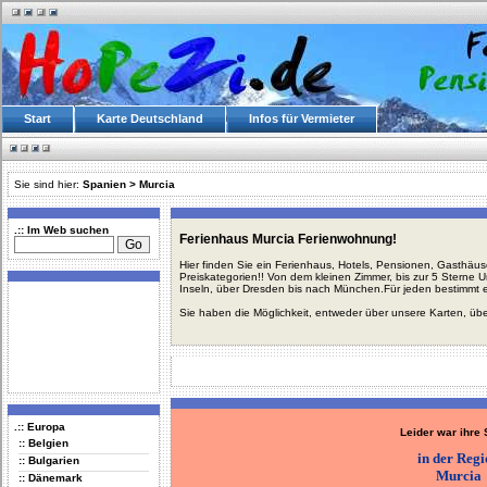
Start
Karte Deutschland
Infos für Vermieter
Sie sind hier:
Spanien
>
Murcia
.:: Im Web suchen
Ferienhaus Murcia Ferienwohnung!
Hier finden Sie ein Ferienhaus, Hotels, Pensionen, Gasthäu
Preiskategorien!! Von dem kleinen Zimmer, bis zur 5 Sterne 
Inseln, über Dresden bis nach München.Für jeden bestimmt 
Sie haben die Möglichkeit, entweder über unsere Karten, üb
.:: Europa
Leider war ihre
:: Belgien
in der Reg
:: Bulgarien
Murcia
:: Dänemark