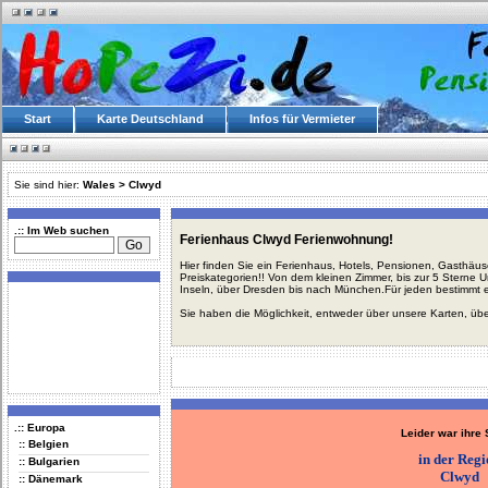
Start
Karte Deutschland
Infos für Vermieter
Sie sind hier:
Wales
>
Clwyd
.:: Im Web suchen
Ferienhaus Clwyd Ferienwohnung!
Hier finden Sie ein Ferienhaus, Hotels, Pensionen, Gasthäu
Preiskategorien!! Von dem kleinen Zimmer, bis zur 5 Sterne 
Inseln, über Dresden bis nach München.Für jeden bestimmt 
Sie haben die Möglichkeit, entweder über unsere Karten, üb
.:: Europa
Leider war ihre
:: Belgien
in der Reg
:: Bulgarien
Clwyd
:: Dänemark