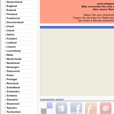
:: Deutschland
nicht erfolgre
:: England
Bitte versuchen Sie eine
über unsere Navi
:: Estland
:: Finnland
Haben Sie eine Unterkunf
Tragen Sie als erster ihr Objekt 
:: Frankreich
die ersten 6 Monate kostenfre
:: Griechenland
:: Irland
:: Island
:: Italien
:: Kroatien
:: Lettland
:: Litauen
:: Luxemburg
:: Malta
:: Niederlande
:: Nordirland
:: Norwegen
:: Österreich
:: Polen
:: Portugal
:: Russland
:: Schottland
:: Schweden
:: Schweiz
Lesezeichen setzen:
:: Slowakei
:: Slowenien
:: Spanien
:: Tschechien