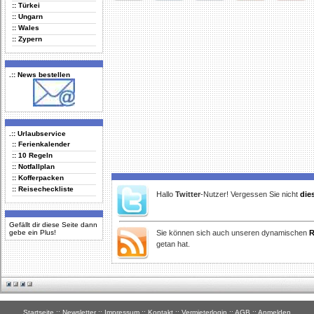
:: Türkei
Delicious
Digg
Facebook
Furl
StudiVZ
:: Ungarn
:: Wales
:: Zypern
.:: News bestellen
.:: Urlaubservice
:: Ferienkalender
:: 10 Regeln
:: Notfallplan
:: Kofferpacken
:: Reisecheckliste
Hallo
Twitter
-Nutzer! Vergessen Sie nicht
die
Gefällt dir diese Seite dann
gebe ein Plus!
Sie können sich auch unseren dynamischen
R
getan hat.
Startseite
::
Newsletter
::
Impressum
::
Kontakt
::
Vermieterlogin
::
AGB
::
Anmelden