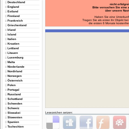
:: Deutschland
nicht erfolgre
:: England
Bitte versuchen Sie eine
über unsere Navi
:: Estland
:: Finnland
Haben Sie eine Unterkunf
Tragen Sie als erster ihr Objekt 
:: Frankreich
die ersten 6 Monate kostenfre
:: Griechenland
:: Irland
:: Island
:: Italien
:: Kroatien
:: Lettland
:: Litauen
:: Luxemburg
:: Malta
:: Niederlande
:: Nordirland
:: Norwegen
:: Österreich
:: Polen
:: Portugal
:: Russland
:: Schottland
:: Schweden
:: Schweiz
Lesezeichen setzen:
:: Slowakei
:: Slowenien
:: Spanien
:: Tschechien