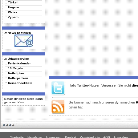
:: Türkei
Delicious
Digg
Facebook
Furl
StudiVZ
:: Ungarn
:: Wales
:: Zypern
.:: News bestellen
.:: Urlaubservice
:: Ferienkalender
:: 10 Regeln
:: Notfallplan
:: Kofferpacken
:: Reisecheckliste
Hallo
Twitter
-Nutzer! Vergessen Sie nicht
die
Gefällt dir diese Seite dann
gebe ein Plus!
Sie können sich auch unseren dynamischen
R
getan hat.
Startseite
::
Newsletter
::
Impressum
::
Kontakt
::
Vermieterlogin
::
AGB
::
Anmelden