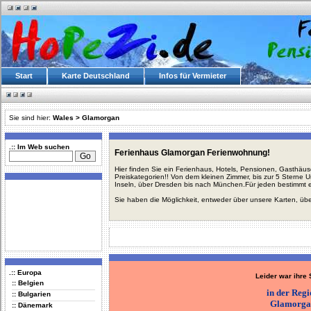
Start
Karte Deutschland
Infos für Vermieter
Sie sind hier:
Wales
>
Glamorgan
.:: Im Web suchen
Ferienhaus Glamorgan Ferienwohnung!
Hier finden Sie ein Ferienhaus, Hotels, Pensionen, Gasthäu
Preiskategorien!! Von dem kleinen Zimmer, bis zur 5 Sterne 
Inseln, über Dresden bis nach München.Für jeden bestimmt 
Sie haben die Möglichkeit, entweder über unsere Karten, üb
.:: Europa
Leider war ihre
:: Belgien
in der Reg
:: Bulgarien
Glamorga
:: Dänemark