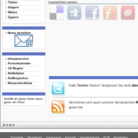
Lesezeichen setzen:
:: Türkei
:: Ungarn
:: Wales
:: Zypern
Delicious
Digg
Facebook
Furl
StudiVZ
.:: News bestellen
.:: Urlaubservice
:: Ferienkalender
:: 10 Regeln
:: Notfallplan
:: Kofferpacken
:: Reisecheckliste
Hallo
Twitter
-Nutzer! Vergessen Sie nicht
die
Gefällt dir diese Seite dann
gebe ein Plus!
Sie können sich auch unseren dynamischen
R
getan hat.
Startseite
::
Newsletter
::
Impressum
::
Kontakt
::
Vermieterlogin
::
AGB
::
Anmelden