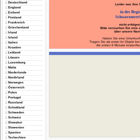
:: Deutschland
Leider war ihre
:: England
in der Reg
:: Estland
Schwarzmeer
:: Finnland
:: Frankreich
nicht erfolgre
:: Griechenland
Bitte versuchen Sie eine
über unsere Navi
:: Irland
:: Island
Haben Sie eine Unterkunf
Tragen Sie als erster ihr Objekt 
:: Italien
die ersten 6 Monate kostenfre
:: Kroatien
:: Lettland
:: Litauen
:: Luxemburg
:: Malta
:: Niederlande
:: Nordirland
:: Norwegen
:: Österreich
:: Polen
:: Portugal
:: Russland
:: Schottland
:: Schweden
:: Schweiz
:: Slowakei
:: Slowenien
:: Spanien
:: Tschechien