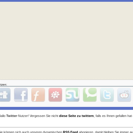
tzen:
gg
Facebook
Furl
StudiVZ
StumbleUpon
Technorati
Twitter
Reddit
allo
Twitter
-Nutzer! Vergessen Sie nicht
diese Seite zu twittern
, falls es Ihnen gefallen ha
ie können sich auch unseren dynamischen
RSS Feed
abonieren, damit bleiben Sie immer a