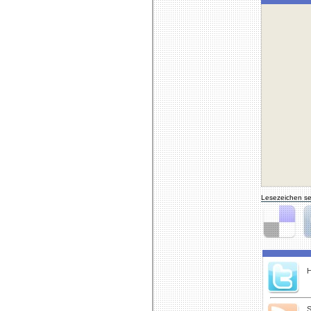
Lesezeichen se
Delicious
Di
H
S