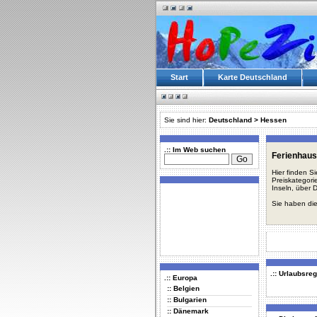
Start
Karte Deutschland
Sie sind hier:
Deutschland
>
Hessen
.:: Im Web suchen
Ferienhau
Hier finden S
Preiskategori
Inseln, über 
Sie haben die
.:: Urlaubsre
.:: Europa
:: Belgien
:: Bulgarien
:: Dänemark