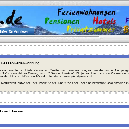
Infos für Vermieter
s Hessen Ferienwohnung!
ie ein Ferienhaus, Hotels, Pensionen, Gasthäuser, Ferienwohnungen, Fremdenzimmer, Campingplä
en!! Von dem kleinen Zimmer, bis zur 5 Sterne Unterkunft. Für jeden Urlaub, von der Ostsee, de
Dresden bis nach München.Für jeden bestimmt etwas günstiges dabei!
 Möglichkeit, entweder über unsere Karten, über Orte oder über eine bestimmte Urlaubsregion z
gionen in Hessen