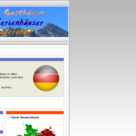
tze in allen
r Nordsee und den
u suchen.
.:: Karte Deutschland