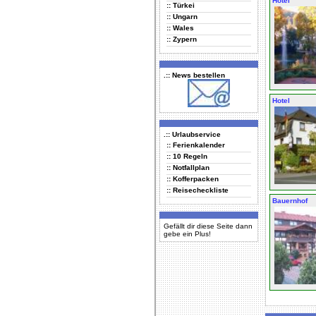
Hotel
:: Türkei
:: Ungarn
:: Wales
:: Zypern
.:: News bestellen
Hotel
.:: Urlaubservice
:: Ferienkalender
:: 10 Regeln
:: Notfallplan
:: Kofferpacken
:: Reisecheckliste
Bauernhof
Gefällt dir diese Seite dann
gebe ein Plus!