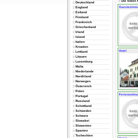
.:: Die letze
:: Deutschland
Gaestezimm
:: England
:: Estland
:: Finnland
:: Frankreich
:: Griechenland
:: Irland
:: Island
:: Italien
:: Kroatien
Hotel
:: Lettland
:: Litauen
:: Luxemburg
:: Malta
:: Niederlande
:: Nordirland
:: Norwegen
:: Österreich
:: Polen
Ferienwohn
:: Portugal
:: Russland
:: Schottland
:: Schweden
:: Schweiz
:: Slowakei
:: Slowenien
:: Spanien
:: Tschechien