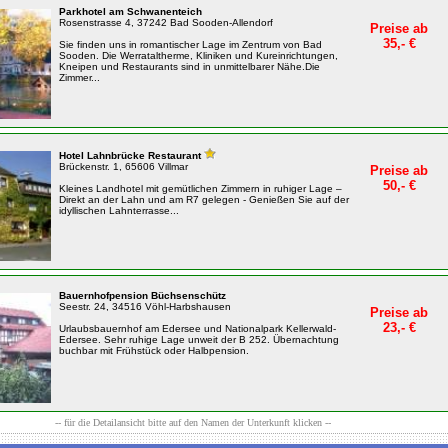
Parkhotel am Schwanenteich
Rosenstrasse 4, 37242 Bad Sooden-Allendorf
Preise ab
35,- €
Sie finden uns in romantischer Lage im Zentrum von Bad
Sooden. Die Werrataltherme, Kliniken und Kureinrichtungen,
Kneipen und Restaurants sind in unmittelbarer Nähe.Die
Zimmer...
Hotel Lahnbrücke Restaurant
Brückenstr. 1, 65606 Villmar
Preise ab
50,- €
Kleines Landhotel mit gemütlichen Zimmern in ruhiger Lage –
Direkt an der Lahn und am R7 gelegen - Genießen Sie auf der
idyllischen Lahnterrasse...
Bauernhofpension Büchsenschütz
Seestr. 24, 34516 Vöhl-Harbshausen
Preise ab
23,- €
Urlaubsbauernhof am Edersee und Nationalpark Kellerwald-
Edersee. Sehr ruhige Lage unweit der B 252. Übernachtung
buchbar mit Frühstück oder Halbpension.
-- für die Detailansicht bitte auf den Namen der Unterkunft klicken --