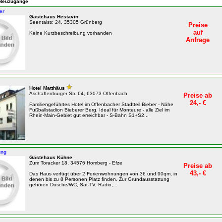
n Neuzugänge
er
Gästehaus Hestavin
Seentalstr. 24, 35305 Grünberg
Preise
auf
Keine Kurzbeschreibung vorhanden
Anfrage
Hotel Matthäus
Aschaffenburger Str. 64, 63073 Offenbach
Preise ab
24,- €
Familiengeführtes Hotel im Offenbacher Stadtteil Bieber - Nähe
Fußballstadion Bieberer Berg. Ideal für Monteure - alle Ziel im
Rhein-Main-Gebiet gut erreichbar - S-Bahn S1+S2...
ung
Gästehaus Kühne
Zum Toracker 18, 34576 Homberg - Efze
Preise ab
43,- €
Das Haus verfügt über 2 Ferienwohnungen von 36 und 90qm, in
denen bis zu 8 Personen Platz finden. Zur Grundausstattung
gehören Dusche/WC, Sat-TV, Radio,...