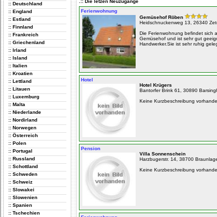
.:: Die letzen Neuzugänge
:: Deutschland
Ferienwohnung
:: England
Gemüsehof Röben
:: Estland
Heidschnuckenweg 13, 26340 Zet
:: Finnland
Die Ferienwohnung befindet sich 
:: Frankreich
Gemüsehof und ist sehr gut geeign
:: Griechenland
Handwerker.Sie ist sehr ruhig gele
:: Irland
:: Island
:: Italien
:: Kroatien
Hotel
:: Lettland
Hotel Krügers
:: Litauen
Bantorfer Brink 61, 30890 Barsin
:: Luxemburg
Keine Kurzbeschreibung vorhand
:: Malta
:: Niederlande
:: Nordirland
:: Norwegen
:: Österreich
:: Polen
Pension
:: Portugal
Villa Sonnenschein
:: Russland
Harzbugerstr. 14, 38700 Braunlag
:: Schottland
Keine Kurzbeschreibung vorhand
:: Schweden
:: Schweiz
:: Slowakei
:: Slowenien
:: Spanien
:: Tschechien