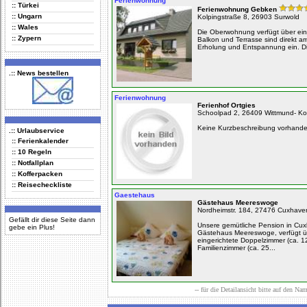
Ferienwohnung
:: Türkei
Ferienwohnung Gebken
:: Ungarn
Kolpingstraße 8, 26903 Surwold
:: Wales
Die Oberwohnung verfügt über ei
:: Zypern
Balkon und Terrasse sind direkt 
Erholung und Entspannung ein. Di
.:: News bestellen
Ferienwohnung
Ferienhof Ortgies
Schoolpad 2, 26409 Wittmund- Ko
Keine Kurzbeschreibung vorhand
.:: Urlaubservice
:: Ferienkalender
:: 10 Regeln
:: Notfallplan
:: Kofferpacken
:: Reisecheckliste
Gaestehaus
Gästehaus Meereswoge
Nordheimstr. 184, 27476 Cuxhave
Gefällt dir diese Seite dann
Unsere gemütliche Pension in Cu
gebe ein Plus!
Gästehaus Meereswoge, verfügt ü
eingerichtete Doppelzimmer (ca. 1
Familienzimmer (ca. 25...
-- für die Detailansicht bitte auf den Na