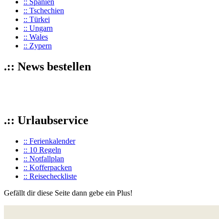
:: Spanien
:: Tschechien
:: Türkei
:: Ungarn
:: Wales
:: Zypern
.:: News bestellen
.:: Urlaubservice
:: Ferienkalender
:: 10 Regeln
:: Notfallplan
:: Kofferpacken
:: Reisecheckliste
Gefällt dir diese Seite dann gebe ein Plus!