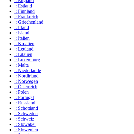
:: England
:: Estland
:: Finnland
:: Frankreich
:: Griechenland
:: Irland
:: Island
:: Italien
:: Kroatien
:: Lettland
:: Litauen
:: Luxemburg
:: Malta
:: Niederlande
:: Nordirland
:: Norwegen
:: Österreich
:: Polen
:: Portugal
:: Russland
:: Schottland
:: Schweden
:: Schweiz
:: Slowakei
:: Slowenien