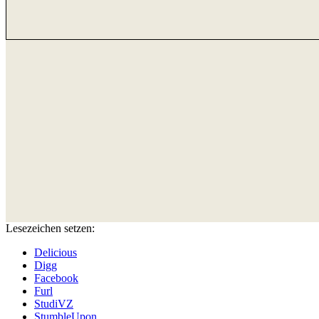
Lesezeichen setzen:
Delicious
Digg
Facebook
Furl
StudiVZ
StumbleUpon