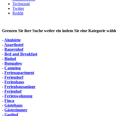
Technorati
Twitter
Reddit
Grenzen Sie ihre Suche weiter ein indem Sie eine Kategorie wähl
-
Almhütte
-
Aparthotel
-
Bauernhof
-
Bed and Breakfast
-
Biohof
-
Bungalow
-
Camping
-
Ferienapartment
-
Feriendorf
-
Ferienhaus
-
Ferienhausanlage
-
Ferienhof
-
Ferienwohnung
-
Finca
-
Gästehaus
-
Gästezimmer
-
Gasthof