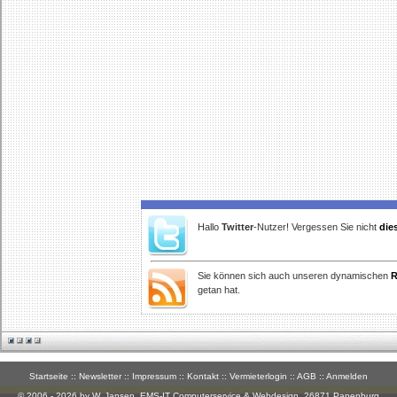
Hallo
Twitter
-Nutzer! Vergessen Sie nicht
die
Sie können sich auch unseren dynamischen
R
getan hat.
Startseite
::
Newsletter
::
Impressum
::
Kontakt
::
Vermieterlogin
::
AGB
::
Anmelden
© 2006 - 2026 by W. Jansen,
EMS-IT Computerservice & Webdesign
, 26871 Papenburg