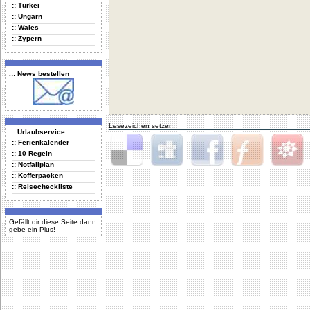
:: Türkei
:: Ungarn
:: Wales
:: Zypern
.:: News bestellen
Lesezeichen setzen:
.:: Urlaubservice
:: Ferienkalender
:: 10 Regeln
:: Notfallplan
Delicious
Digg
Facebook
Furl
StudiVZ
:: Kofferpacken
:: Reisecheckliste
Gefällt dir diese Seite dann
gebe ein Plus!