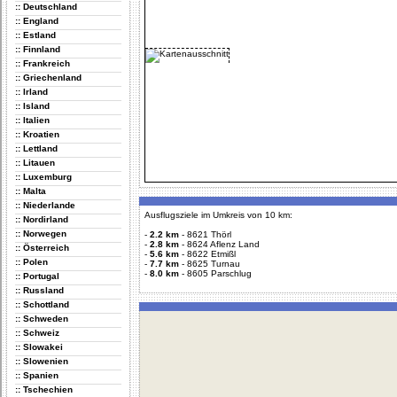
:: Deutschland
:: England
:: Estland
:: Finnland
:: Frankreich
:: Griechenland
:: Irland
:: Island
:: Italien
:: Kroatien
:: Lettland
:: Litauen
:: Luxemburg
:: Malta
:: Niederlande
Ausflugsziele im Umkreis von 10 km:
:: Nordirland
:: Norwegen
-
2.2 km
-
8621 Thörl
-
2.8 km
-
8624 Aflenz Land
:: Österreich
-
5.6 km
-
8622 Etmißl
:: Polen
-
7.7 km
-
8625 Turnau
-
8.0 km
-
8605 Parschlug
:: Portugal
:: Russland
:: Schottland
:: Schweden
:: Schweiz
:: Slowakei
:: Slowenien
:: Spanien
:: Tschechien