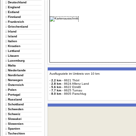
:: Deutschland
:: England
:: Estland
:: Finnland
:: Frankreich
:: Griechenland
:: Irland
:: Island
:: Italien
:: Kroatien
:: Lettland
:: Litauen
:: Luxemburg
:: Malta
:: Niederlande
Ausflugsziele im Umkreis von 10 km:
:: Nordirland
:: Norwegen
-
2.2 km
-
8621 Thörl
-
2.8 km
-
8624 Aflenz Land
:: Österreich
-
5.6 km
-
8622 Etmißl
:: Polen
-
7.7 km
-
8625 Turnau
-
8.0 km
-
8605 Parschlug
:: Portugal
:: Russland
:: Schottland
:: Schweden
:: Schweiz
:: Slowakei
:: Slowenien
:: Spanien
:: Tschechien