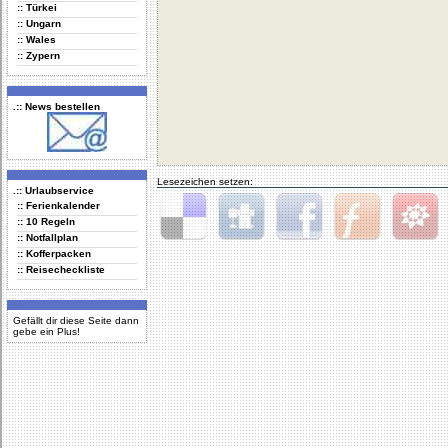
:: Türkei
:: Ungarn
:: Wales
:: Zypern
.:: News bestellen
Lesezeichen setzen:
.:: Urlaubservice
:: Ferienkalender
:: 10 Regeln
:: Notfallplan
Delicious
Digg
Facebook
Furl
StudiVZ
:: Kofferpacken
:: Reisecheckliste
Gefällt dir diese Seite dann
gebe ein Plus!