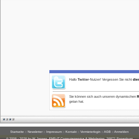
Hallo
Twitter
-Nutzer! Vergessen Sie nicht
die
Sie können sich auch unseren dynamischen
R
getan hat.
Startseite
::
Newsletter
::
Impressum
::
Kontakt
::
Vermieterlogin
::
AGB
::
Anmelden
© 2006 - 2026 by W. Jansen,
EMS-IT Computerservice & Webdesign
, 26871 Papenburg