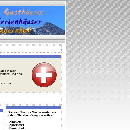
tze in allen
r Nordsee und den
u suchen.
Grenzen Sie ihre Suche weiter ein
indem Sie eine Kategorie wählen!
-
Almhütte
-
Aparthotel
-
Bauernhof