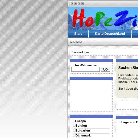
Start
Karte Deutschland
Sie sind hier:
.:: Im Web suchen
Suchen Sie
Hier finden S
Preiskategori
Inseln, über 
Sie haben die
.:: Europa
.:: Lage von 
:: Belgien
:: Bulgarien
:: Dänemark