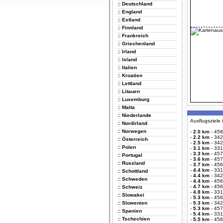
:: Deutschland
:: England
:: Estland
:: Finnland
:: Frankreich
:: Griechenland
:: Irland
:: Island
:: Italien
:: Kroatien
:: Lettland
:: Litauen
:: Luxemburg
:: Malta
:: Niederlande
Ausflugsziele
:: Nordirland
:: Norwegen
-
2.0 km
-
458
-
2.2 km
-
342
:: Österreich
-
2.5 km
-
342
:: Polen
-
3.1 km
-
331
-
3.3 km
-
457
:: Portugal
-
3.6 km
-
457
:: Russland
-
3.7 km
-
456
-
4.4 km
-
331
:: Schottland
-
4.4 km
-
342
:: Schweden
-
4.4 km
-
456
-
4.7 km
-
456
:: Schweiz
-
4.8 km
-
331
:: Slowakei
-
5.3 km
-
456
:: Slowenien
-
5.3 km
-
342
-
5.3 km
-
457
:: Spanien
-
5.4 km
-
331
:: Tschechien
-
5.5 km
-
456