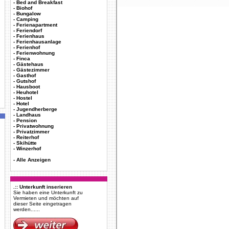
-
Bed and Breakfast
-
Biohof
-
Bungalow
-
Camping
-
Ferienapartment
-
Feriendorf
-
Ferienhaus
-
Ferienhausanlage
-
Ferienhof
-
Ferienwohnung
-
Finca
-
Gästehaus
-
Gästezimmer
-
Gasthof
-
Gutshof
-
Hausboot
-
Heuhotel
-
Hostel
-
Hotel
-
Jugendherberge
-
Landhaus
-
Pension
-
Privatwohnung
-
Privatzimmer
-
Reiterhof
-
Skihütte
-
Winzerhof
-
Alle Anzeigen
.:: Unterkunft inserieren
Sie haben eine Unterkunft zu
Vermieten und möchten auf
dieser Seite eingetragen
werden......