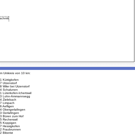
 im Umkreis von 10 km:
1 Küttigkofen
7 Utzenstorf
8 Wiler bei Utzenstorf
4 Schalunen
1 Lüterkofen-Ichertswil
3 Lohn-Ammannsegg
4 Zielebach
7 Limpach
6 Aefligen
4 Obergerlafingen
3 Gerlafingen
3 Büren zum Hof
5 Recherswil
5 Koppigen
7 Hessigkofen
2 Fraubrunnen
2 Biberist