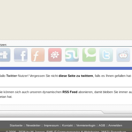
tzen:
gg
Facebook
Furl
StudiVZ
StumbleUpon
Technorati
Twitter
Reddit
allo
Twitter
-Nutzer! Vergessen Sie nicht
diese Seite zu twittern
, falls es Ihnen gefallen ha
ie können sich auch unseren dynamischen
RSS Feed
abonieren, damit bleiben Sie immer a
etan hat.
Startseite
::
Newsletter
::
Impressum
::
Kontakt
::
Vermieterlogin
::
AGB
::
Anmelden
© 2006 - 2026 by W. Jansen,
EMS-IT Computerservice & Webdesign
, 26871 Papenburg