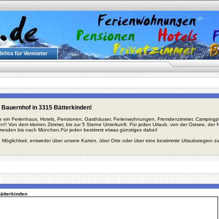
Infos für Vermieter
 Bauernhof in 3315 Bätterkinden!
ie ein Ferienhaus, Hotels, Pensionen, Gasthäuser, Ferienwohnungen, Fremdenzimmer, Campingplä
en!! Von dem kleinen Zimmer, bis zur 5 Sterne Unterkunft. Für jeden Urlaub, von der Ostsee, de
Dresden bis nach München.Für jeden bestimmt etwas günstiges dabei!
 Möglichkeit, entweder über unsere Karten, über Orte oder über eine bestimmte Urlaubsregion z
Bätterkinden