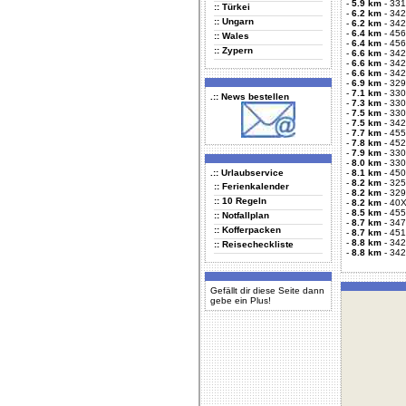
-
5.9 km
-
331
:: Türkei
-
6.2 km
-
342
:: Ungarn
-
6.2 km
-
342
-
6.4 km
-
456
:: Wales
-
6.4 km
-
456
:: Zypern
-
6.6 km
-
342
-
6.6 km
-
342
-
6.6 km
-
342
-
6.9 km
-
329
-
7.1 km
-
330
.:: News bestellen
-
7.3 km
-
330
-
7.5 km
-
330
-
7.5 km
-
342
-
7.7 km
-
455
-
7.8 km
-
452
-
7.9 km
-
330
-
8.0 km
-
330
.:: Urlaubservice
-
8.1 km
-
450
-
8.2 km
-
325
:: Ferienkalender
-
8.2 km
-
329
:: 10 Regeln
-
8.2 km
-
40X
-
8.5 km
-
455
:: Notfallplan
-
8.7 km
-
347
:: Kofferpacken
-
8.7 km
-
451
-
8.8 km
-
342
:: Reisecheckliste
-
8.8 km
-
342
Gefällt dir diese Seite dann
gebe ein Plus!