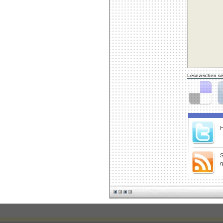
Lesezeichen se
Delicious
Di
H
S
g