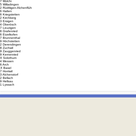
7 Mülchi
5 Willadingen
2 Rüdtligen-Alchenflüh
6 Halten
6 Kriegstetten
2 Kirchberg
3 Ersigen
4 Oberösch
7 Leuzigen
8 Grafenried
6 Etzelkofen
7 Brunnenthal
9 Höchstetten
2 Derendingen
8 Zuchwil
9 Zauggenried
9 Kernenried
X Solothurn
4 Messen
6 Arch
X Basel
7 Horriwil
3 Alchenstorf
2 Bellach
9 Hellsau
1 Lyssach