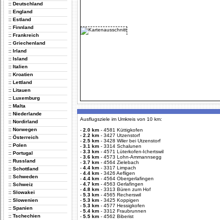
:: Deutschland
:: England
:: Estland
:: Finnland
:: Frankreich
:: Griechenland
:: Irland
:: Island
:: Italien
:: Kroatien
:: Lettland
:: Litauen
:: Luxemburg
:: Malta
:: Niederlande
Ausflugsziele im Umkreis von 10 km:
:: Nordirland
:: Norwegen
-
2.0 km
-
4581 Küttigkofen
-
2.2 km
-
3427 Utzenstorf
:: Österreich
-
2.5 km
-
3428 Wiler bei Utzenstorf
:: Polen
-
3.1 km
-
3314 Schalunen
-
3.3 km
-
4571 Lüterkofen-Ichertswil
:: Portugal
-
3.6 km
-
4573 Lohn-Ammannsegg
:: Russland
-
3.7 km
-
4564 Zielebach
-
4.4 km
-
3317 Limpach
:: Schottland
-
4.4 km
-
3426 Aefligen
:: Schweden
-
4.4 km
-
4564 Obergerlafingen
-
4.7 km
-
4563 Gerlafingen
:: Schweiz
-
4.8 km
-
3313 Büren zum Hof
:: Slowakei
-
5.3 km
-
4565 Recherswil
:: Slowenien
-
5.3 km
-
3425 Koppigen
-
5.3 km
-
4577 Hessigkofen
:: Spanien
-
5.4 km
-
3312 Fraubrunnen
:: Tschechien
-
5.5 km
-
4562 Biberist