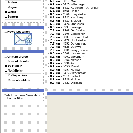
-
5.9 km
-
3317 Mülchi
:: Türkei
-
6.2 km
-
3425 Willadingen
:: Ungarn
-
6.2 km
-
3422 Rüdtligen-Alchenflüh
-
6.4 km
-
4566 Halten
:: Wales
-
6.4 km
-
4566 Kriegstetten
:: Zypern
-
6.6 km
-
3422 Kirchberg
-
6.6 km
-
3423 Ersigen
-
6.6 km
-
3424 Oberösch
-
6.9 km
-
3297 Leuzigen
-
7.1 km
-
3308 Grafenried
.:: News bestellen
-
7.3 km
-
3306 Etzelkofen
-
7.5 km
-
3307 Brunnenthal
-
7.5 km
-
3429 Höchstetten
-
7.7 km
-
4552 Derendingen
-
7.8 km
-
4528 Zuchwil
-
7.9 km
-
3309 Zauggenried
-
8.0 km
-
3309 Kernenried
.:: Urlaubservice
-
8.1 km
-
450X Solothurn
-
8.2 km
-
3254 Messen
:: Ferienkalender
-
8.2 km
-
3296 Arch
:: 10 Regeln
-
8.2 km
-
40XX Basel
-
8.5 km
-
4557 Horriwil
:: Notfallplan
-
8.7 km
-
3473 Alchenstorf
:: Kofferpacken
-
8.7 km
-
4512 Bellach
-
8.8 km
-
3429 Hellsau
:: Reisecheckliste
-
8.8 km
-
3421 Lyssach
Gefällt dir diese Seite dann
gebe ein Plus!