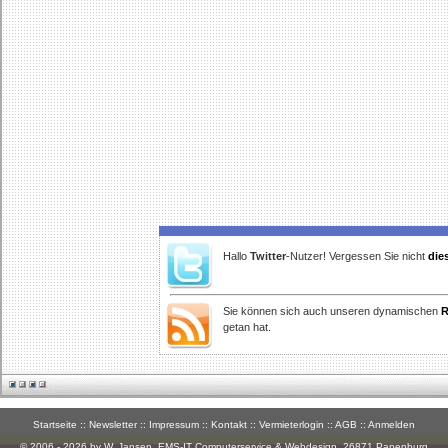
Hallo
Twitter
-Nutzer! Vergessen Sie nicht
die
Sie können sich auch unseren dynamischen
R
getan hat.
Startseite
::
Newsletter
::
Impressum
::
Kontakt
::
Vermieterlogin
::
AGB
::
Anmelden
© 2006 - 2026 by W. Jansen,
EMS-IT Computerservice & Webdesign
, 26871 Papenburg