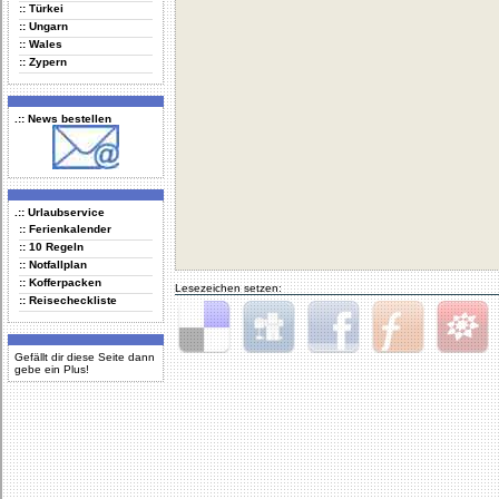
:: Türkei
:: Ungarn
:: Wales
:: Zypern
.:: News bestellen
.:: Urlaubservice
:: Ferienkalender
:: 10 Regeln
:: Notfallplan
:: Kofferpacken
Lesezeichen setzen:
:: Reisecheckliste
Gefällt dir diese Seite dann
Delicious
Digg
Facebook
Furl
StudiVZ
gebe ein Plus!