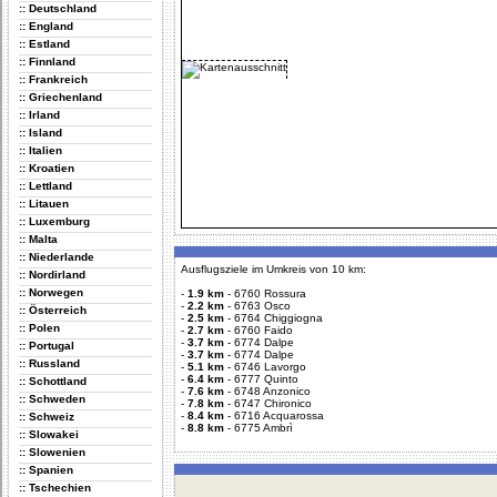
:: Deutschland
:: England
:: Estland
:: Finnland
:: Frankreich
:: Griechenland
:: Irland
:: Island
:: Italien
:: Kroatien
:: Lettland
:: Litauen
:: Luxemburg
:: Malta
:: Niederlande
Ausflugsziele im Umkreis von 10 km:
:: Nordirland
:: Norwegen
-
1.9 km
-
6760 Rossura
-
2.2 km
-
6763 Osco
:: Österreich
-
2.5 km
-
6764 Chiggiogna
:: Polen
-
2.7 km
-
6760 Faido
-
3.7 km
-
6774 Dalpe
:: Portugal
-
3.7 km
-
6774 Dalpe
:: Russland
-
5.1 km
-
6746 Lavorgo
-
6.4 km
-
6777 Quinto
:: Schottland
-
7.6 km
-
6748 Anzonico
:: Schweden
-
7.8 km
-
6747 Chironico
-
8.4 km
-
6716 Acquarossa
:: Schweiz
-
8.8 km
-
6775 Ambrì
:: Slowakei
:: Slowenien
:: Spanien
:: Tschechien