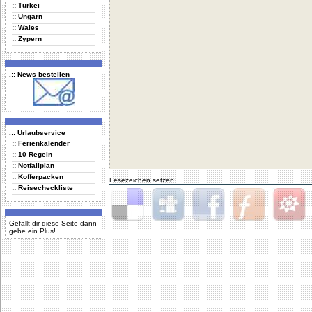
:: Türkei
:: Ungarn
:: Wales
:: Zypern
.:: News bestellen
.:: Urlaubservice
:: Ferienkalender
:: 10 Regeln
:: Notfallplan
:: Kofferpacken
Lesezeichen setzen:
:: Reisecheckliste
Gefällt dir diese Seite dann
Delicious
Digg
Facebook
Furl
StudiVZ
gebe ein Plus!