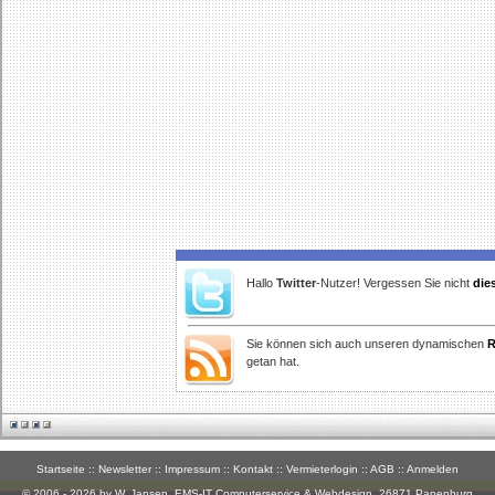
Hallo
Twitter
-Nutzer! Vergessen Sie nicht
die
Sie können sich auch unseren dynamischen
R
getan hat.
Startseite
::
Newsletter
::
Impressum
::
Kontakt
::
Vermieterlogin
::
AGB
::
Anmelden
© 2006 - 2026 by W. Jansen,
EMS-IT Computerservice & Webdesign
, 26871 Papenburg