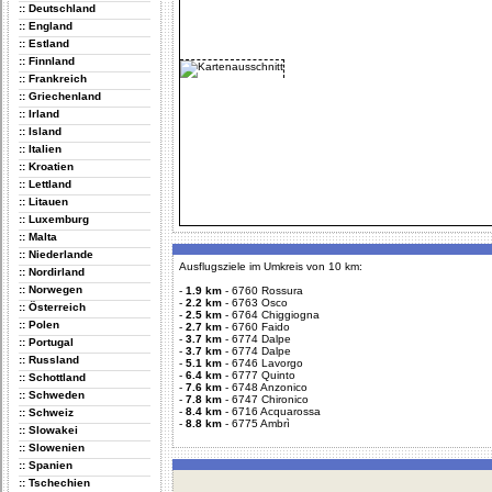
:: Deutschland
:: England
:: Estland
:: Finnland
:: Frankreich
:: Griechenland
:: Irland
:: Island
:: Italien
:: Kroatien
:: Lettland
:: Litauen
:: Luxemburg
:: Malta
:: Niederlande
Ausflugsziele im Umkreis von 10 km:
:: Nordirland
:: Norwegen
-
1.9 km
-
6760 Rossura
-
2.2 km
-
6763 Osco
:: Österreich
-
2.5 km
-
6764 Chiggiogna
:: Polen
-
2.7 km
-
6760 Faido
-
3.7 km
-
6774 Dalpe
:: Portugal
-
3.7 km
-
6774 Dalpe
:: Russland
-
5.1 km
-
6746 Lavorgo
-
6.4 km
-
6777 Quinto
:: Schottland
-
7.6 km
-
6748 Anzonico
:: Schweden
-
7.8 km
-
6747 Chironico
-
8.4 km
-
6716 Acquarossa
:: Schweiz
-
8.8 km
-
6775 Ambrì
:: Slowakei
:: Slowenien
:: Spanien
:: Tschechien