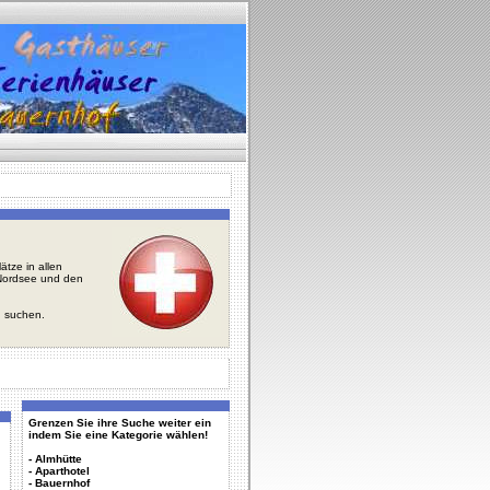
tze in allen
r Nordsee und den
u suchen.
Grenzen Sie ihre Suche weiter ein
indem Sie eine Kategorie wählen!
-
Almhütte
-
Aparthotel
-
Bauernhof