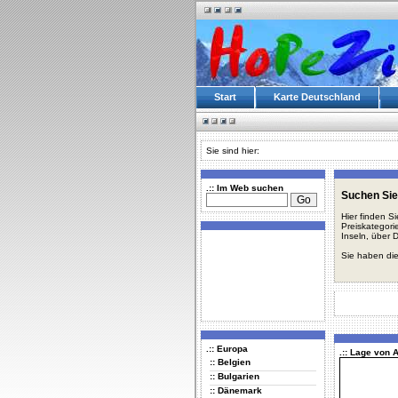
Start
Karte Deutschland
Sie sind hier:
.:: Im Web suchen
Suchen Sie
Hier finden S
Preiskategori
Inseln, über 
Sie haben die
.:: Europa
.:: Lage von 
:: Belgien
:: Bulgarien
:: Dänemark