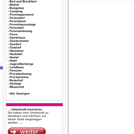
-
Bed and Breakfast
-
Biohof
-
Bungalow
-
Camping
-
Ferienapartment
-
Feriendorf
-
Ferienhaus
-
Ferienhausanlage
-
Ferienhof
-
Ferienwohnung
-
Finca
-
Gästehaus
-
Gästezimmer
-
Gasthof
-
Gutshof
-
Hausboot
-
Heuhotel
-
Hostel
-
Hotel
-
Jugendherberge
-
Landhaus
-
Pension
-
Privatwohnung
-
Privatzimmer
-
Reiterhof
-
Skihütte
-
Winzerhof
-
Alle Anzeigen
.:: Unterkunft inserieren
Sie haben eine Unterkunft zu
Vermieten und möchten auf
dieser Seite eingetragen
werden......