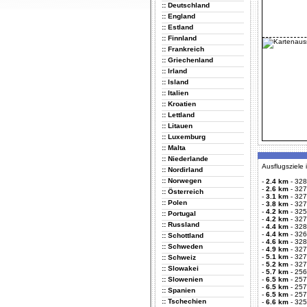
:: Deutschland
:: England
:: Estland
:: Finnland
:: Frankreich
:: Griechenland
:: Irland
:: Island
:: Italien
:: Kroatien
:: Lettland
:: Litauen
:: Luxemburg
:: Malta
:: Niederlande
Ausflugsziele
:: Nordirland
:: Norwegen
-
2.4 km
-
328
-
2.6 km
-
327
:: Österreich
-
3.1 km
-
327
:: Polen
-
3.8 km
-
327
-
4.2 km
-
325
:: Portugal
-
4.2 km
-
327
:: Russland
-
4.4 km
-
328
-
4.4 km
-
326
:: Schottland
-
4.6 km
-
328
:: Schweden
-
4.9 km
-
327
-
5.1 km
-
327
:: Schweiz
-
5.2 km
-
327
:: Slowakei
-
5.7 km
-
256
:: Slowenien
-
6.5 km
-
257
-
6.5 km
-
257
:: Spanien
-
6.5 km
-
257
:: Tschechien
-
6.6 km
-
325