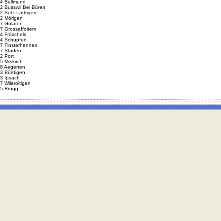
4 Bellmund
2 Busswil Bei Büren
2 Sutz-Lattrigen
2 Mörigen
7 Golaten
7 Grossaffoltern
4 Fräschels
4 Schüpfen
7 Finsterhennen
7 Studen
2 Port
5 Meikirch
8 Aegerten
3 Büetigen
3 Ipsach
7 Wileroltigen
5 Brügg