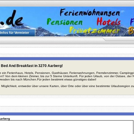
Infos für Vermieter
 Bed And Breakfast in 3270 Aarberg!
ie ein Ferienhaus, Hotels, Pensionen, Gasthäuser, Ferienwohnungen, Fremdenzimmer, Campingplä
en!! Von dem kleinen Zimmer, bis zur 5 Sterne Unterkunft. Für jeden Urlaub, von der Ostsee, de
Dresden bis nach München.Für jeden bestimmt etwas günstiges dabei!
 Möglichkeit, entweder über unsere Karten, über Orte oder über eine bestimmte Urlaubsregion z
Aarberg