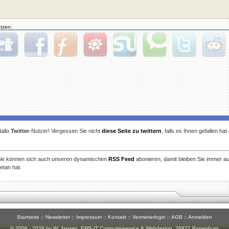
tzen:
gg
Facebook
Furl
StudiVZ
StumbleUpon
Technorati
Twitter
Reddit
allo
Twitter
-Nutzer! Vergessen Sie nicht
diese Seite zu twittern
, falls es Ihnen gefallen ha
ie können sich auch unseren dynamischen
RSS Feed
abonieren, damit bleiben Sie immer a
etan hat.
Startseite
::
Newsletter
::
Impressum
::
Kontakt
::
Vermieterlogin
::
AGB
::
Anmelden
© 2006 - 2026 by W. Jansen,
EMS-IT Computerservice & Webdesign
, 26871 Papenburg