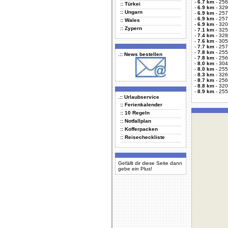
-
6.7 km
-
256
:: Türkei
-
6.9 km
-
329
:: Ungarn
-
6.9 km
-
257
-
6.9 km
-
257
:: Wales
-
6.9 km
-
320
:: Zypern
-
7.1 km
-
325
-
7.4 km
-
328
-
7.6 km
-
305
-
7.7 km
-
257
-
7.8 km
-
255
.:: News bestellen
-
7.8 km
-
256
-
8.0 km
-
304
-
8.0 km
-
255
-
8.3 km
-
326
-
8.7 km
-
256
-
8.8 km
-
320
-
8.9 km
-
255
.:: Urlaubservice
:: Ferienkalender
:: 10 Regeln
:: Notfallplan
:: Kofferpacken
:: Reisecheckliste
Gefällt dir diese Seite dann
gebe ein Plus!