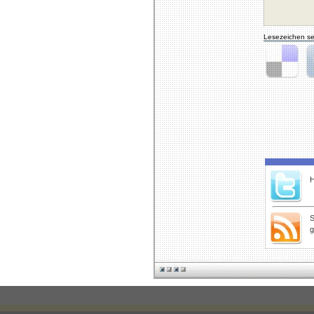
Lesezeichen se
Delicious
Di
H
S
g