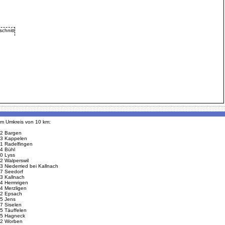
 im Umkreis von 10 km:
2 Bargen
3 Kappelen
1 Radelfingen
4 Bühl
0 Lyss
2 Walperswil
3 Niederried bei Kallnach
7 Seedorf
3 Kallnach
4 Hermrigen
4 Merzligen
2 Epsach
5 Jens
7 Siselen
5 Täuffelen
5 Hagneck
2 Worben