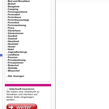
-
Bed and Breakfast
-
Biohof
-
Bungalow
-
Camping
-
Ferienapartment
-
Feriendorf
-
Ferienhaus
-
Ferienhausanlage
-
Ferienhof
-
Ferienwohnung
-
Finca
-
Gästehaus
-
Gästezimmer
-
Gasthof
-
Gutshof
-
Hausboot
-
Heuhotel
-
Hostel
-
Hotel
-
Jugendherberge
-
Landhaus
-
Pension
-
Privatwohnung
-
Privatzimmer
-
Reiterhof
-
Skihütte
-
Winzerhof
-
Alle Anzeigen
.:: Unterkunft inserieren
Sie haben eine Unterkunft zu
Vermieten und möchten auf
dieser Seite eingetragen
werden......