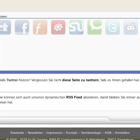
tzen:
gg
Facebook
Furl
StudiVZ
StumbleUpon
Technorati
Twitter
Reddit
allo
Twitter
-Nutzer! Vergessen Sie nicht
diese Seite zu twittern
, falls es Ihnen gefallen ha
ie können sich auch unseren dynamischen
RSS Feed
abonieren, damit bleiben Sie immer a
etan hat.
Startseite
::
Newsletter
::
Impressum
::
Kontakt
::
Vermieterlogin
::
AGB
::
Anmelden
© 2006 - 2026 by W. Jansen,
EMS-IT Computerservice & Webdesign
, 26871 Papenburg