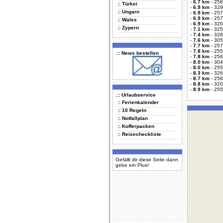
-
6.7 km
-
256
:: Türkei
-
6.9 km
-
329
:: Ungarn
-
6.9 km
-
257
-
6.9 km
-
257
:: Wales
-
6.9 km
-
320
:: Zypern
-
7.1 km
-
325
-
7.4 km
-
328
-
7.6 km
-
305
-
7.7 km
-
257
-
7.8 km
-
255
.:: News bestellen
-
7.8 km
-
256
-
8.0 km
-
304
-
8.0 km
-
255
-
8.3 km
-
326
-
8.7 km
-
256
-
8.8 km
-
320
-
8.9 km
-
255
.:: Urlaubservice
:: Ferienkalender
:: 10 Regeln
:: Notfallplan
:: Kofferpacken
:: Reisecheckliste
Gefällt dir diese Seite dann
gebe ein Plus!