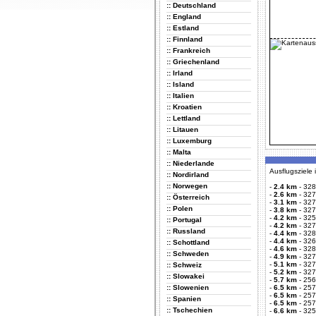
:: Deutschland
:: England
:: Estland
:: Finnland
:: Frankreich
:: Griechenland
:: Irland
:: Island
:: Italien
:: Kroatien
:: Lettland
:: Litauen
:: Luxemburg
:: Malta
:: Niederlande
Ausflugsziele
:: Nordirland
:: Norwegen
-
2.4 km
-
328
-
2.6 km
-
327
:: Österreich
-
3.1 km
-
327
:: Polen
-
3.8 km
-
327
-
4.2 km
-
325
:: Portugal
-
4.2 km
-
327
:: Russland
-
4.4 km
-
328
-
4.4 km
-
326
:: Schottland
-
4.6 km
-
328
:: Schweden
-
4.9 km
-
327
-
5.1 km
-
327
:: Schweiz
-
5.2 km
-
327
:: Slowakei
-
5.7 km
-
256
:: Slowenien
-
6.5 km
-
257
-
6.5 km
-
257
:: Spanien
-
6.5 km
-
257
:: Tschechien
-
6.6 km
-
325