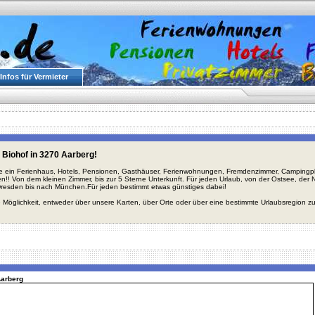
Infos für Vermieter
 Biohof in 3270 Aarberg!
ie ein Ferienhaus, Hotels, Pensionen, Gasthäuser, Ferienwohnungen, Fremdenzimmer, Campingplä
en!! Von dem kleinen Zimmer, bis zur 5 Sterne Unterkunft. Für jeden Urlaub, von der Ostsee, de
Dresden bis nach München.Für jeden bestimmt etwas günstiges dabei!
 Möglichkeit, entweder über unsere Karten, über Orte oder über eine bestimmte Urlaubsregion z
Aarberg