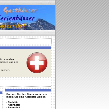
tze in allen
r Nordsee und den
u suchen.
Grenzen Sie ihre Suche weiter ein
indem Sie eine Kategorie wählen!
-
Almhütte
-
Aparthotel
-
Bauernhof