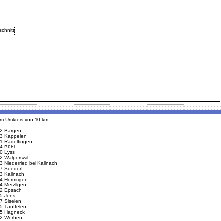
 im Umkreis von 10 km:
2 Bargen
3 Kappelen
1 Radelfingen
4 Bühl
0 Lyss
2 Walperswil
3 Niederried bei Kallnach
7 Seedorf
3 Kallnach
4 Hermrigen
4 Merzligen
2 Epsach
5 Jens
7 Siselen
5 Täuffelen
5 Hagneck
2 Worben