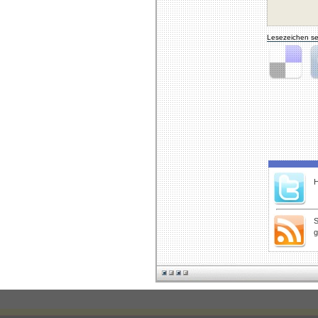
Lesezeichen se
Delicious
Di
H
S
g