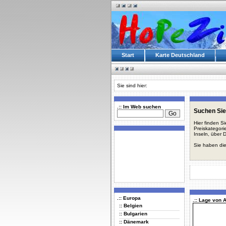
Start
Karte Deutschland
Sie sind hier:
.:: Im Web suchen
Suchen Sie
Hier finden S
Preiskategori
Inseln, über 
Sie haben die
.:: Europa
.:: Lage von 
:: Belgien
:: Bulgarien
:: Dänemark