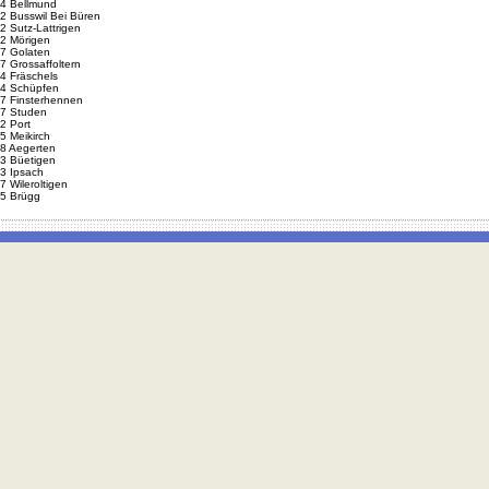
4 Bellmund
2 Busswil Bei Büren
2 Sutz-Lattrigen
2 Mörigen
7 Golaten
7 Grossaffoltern
4 Fräschels
4 Schüpfen
7 Finsterhennen
7 Studen
2 Port
5 Meikirch
8 Aegerten
3 Büetigen
3 Ipsach
7 Wileroltigen
5 Brügg