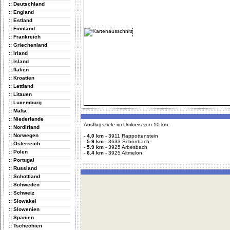
:: Deutschland
:: England
:: Estland
:: Finnland
:: Frankreich
:: Griechenland
:: Irland
:: Island
:: Italien
:: Kroatien
:: Lettland
:: Litauen
:: Luxemburg
:: Malta
:: Niederlande
Ausflugsziele im Umkreis von 10 km:
:: Nordirland
:: Norwegen
-
4.0 km
-
3911 Rappottenstein
-
5.9 km
-
3633 Schönbach
:: Österreich
-
5.9 km
-
3925 Arbesbach
:: Polen
-
6.4 km
-
3925 Altmelon
:: Portugal
:: Russland
:: Schottland
:: Schweden
:: Schweiz
:: Slowakei
:: Slowenien
:: Spanien
:: Tschechien