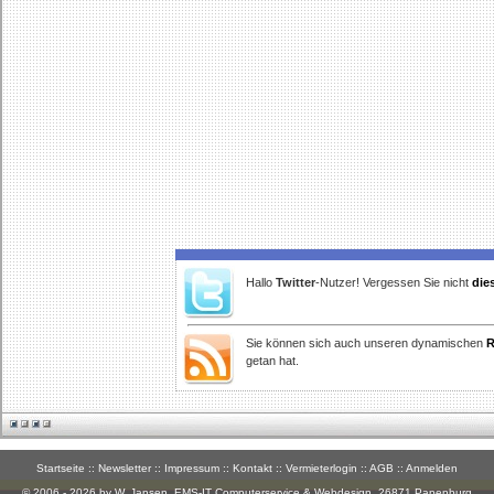
Hallo
Twitter
-Nutzer! Vergessen Sie nicht
die
Sie können sich auch unseren dynamischen
R
getan hat.
Startseite
::
Newsletter
::
Impressum
::
Kontakt
::
Vermieterlogin
::
AGB
::
Anmelden
© 2006 - 2026 by W. Jansen,
EMS-IT Computerservice & Webdesign
, 26871 Papenburg