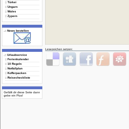
:: Türkei
:: Ungarn
:: Wales
:: Zypern
.:: News bestellen
Lesezeichen setzen:
.:: Urlaubservice
:: Ferienkalender
:: 10 Regeln
Delicious
Digg
Facebook
Furl
StudiVZ
:: Notfallplan
:: Kofferpacken
:: Reisecheckliste
Gefällt dir diese Seite dann
gebe ein Plus!